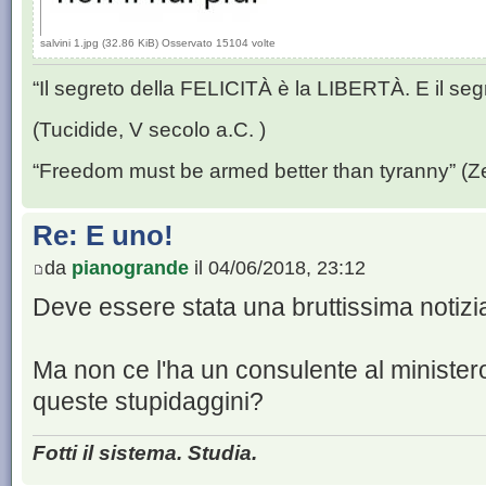
salvini 1.jpg (32.86 KiB) Osservato 15104 volte
“Il segreto della FELICITÀ è la LIBERTÀ. E il se
(Tucidide, V secolo a.C. )
“Freedom must be armed better than tyranny” (Z
Re: E uno!
da
pianogrande
il 04/06/2018, 23:12
Deve essere stata una bruttissima notizia
Ma non ce l'ha un consulente al ministero 
queste stupidaggini?
Fotti il sistema. Studia.