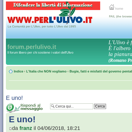
home
FAIL (the browse
La Comunità per L'Ulivo, per tutto L'Ulivo dal 1995
L'Ulivo è f
forum.perlulivo.it
È l'albero
Il forum libero per chi sostiene i valori dell'Ulivo
la pianura,
(Romano Pro
Indice
‹
L'Italia che NON vogliamo
‹
Bugie, fatti e misfatti del governo penta
E uno!
E uno!
da
franz
il 04/06/2018, 18:21