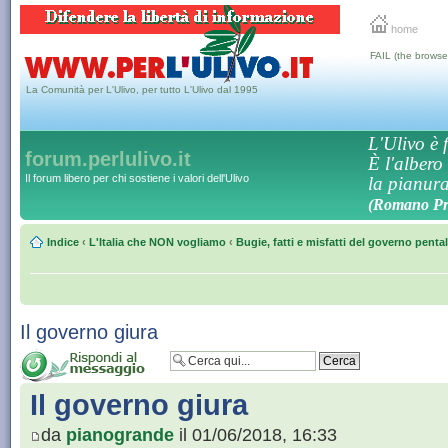
home
FAIL (the browse
La Comunità per L'Ulivo, per tutto L'Ulivo dal 1995
L'Ulivo è f
forum.perlulivo.it
È l'albero
Il forum libero per chi sostiene i valori dell'Ulivo
la pianura,
(Romano Pro
Indice
‹
L'Italia che NON vogliamo
‹
Bugie, fatti e misfatti del governo penta
Il governo giura
Il governo giura
da
pianogrande
il 01/06/2018, 16:33