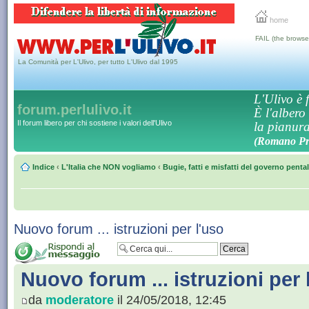
home
FAIL (the browse
La Comunità per L'Ulivo, per tutto L'Ulivo dal 1995
L'Ulivo è f
forum.perlulivo.it
È l'albero
Il forum libero per chi sostiene i valori dell'Ulivo
la pianura,
(Romano Pro
Indice
‹
L'Italia che NON vogliamo
‹
Bugie, fatti e misfatti del governo penta
Nuovo forum ... istruzioni per l'uso
Nuovo forum ... istruzioni per 
da
moderatore
il 24/05/2018, 12:45