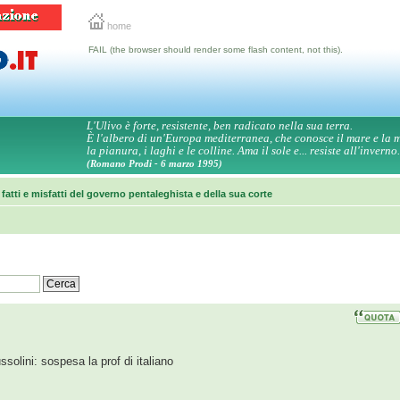
home
FAIL (the browser should render some flash content, not this).
L'Ulivo è forte, resistente, ben radicato nella sua terra.
È l'albero di un'Europa mediterranea, che conosce il mare e la
la pianura, i laghi e le colline. Ama il sole e... resiste all'inverno.
(Romano Prodi - 6 marzo 1995)
 fatti e misfatti del governo pentaleghista e della sua corte
olini: sospesa la prof di italiano