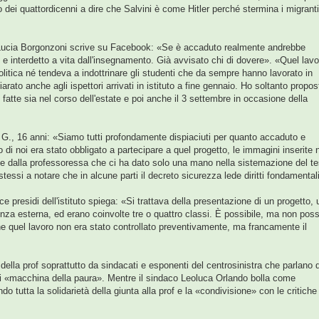
 dei quattordicenni a dire che Salvini è come Hitler perché stermina i migranti
ta Lucia Borgonzoni scrive su Facebook: «Se è accaduto realmente andrebbe
e interdetto a vita dall'insegnamento. Già avvisato chi di dovere». «Quel lavo
politica né tendeva a indottrinare gli studenti che da sempre hanno lavorato in
ato anche agli ispettori arrivati in istituto a fine gennaio. Ho soltanto propos
e fatte sia nel corso dell'estate e poi anche il 3 settembre in occasione della
e G., 16 anni: «Siamo tutti profondamente dispiaciuti per quanto accaduto e
 di noi era stato obbligato a partecipare a quel progetto, le immagini inserite 
te dalla professoressa che ci ha dato solo una mano nella sistemazione del te
i stessi a notare che in alcune parti il decreto sicurezza lede diritti fondamental
ce presidi dell'istituto spiega: «Si trattava della presentazione di un progetto, 
nza esterna, ed erano coinvolte tre o quattro classi. È possibile, ma non pos
he quel lavoro non era stato controllato preventivamente, ma francamente il
della prof soprattutto da sindacati e esponenti del centrosinistra che parlano d
di «macchina della paura». Mentre il sindaco Leoluca Orlando bolla come
 tutta la solidarietà della giunta alla prof e la «condivisione» con le critiche
.