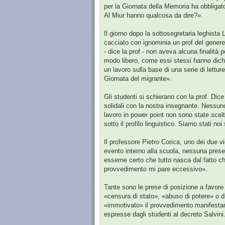
per la Giornata della Memoria ha obbligato
Al Miur hanno qualcosa da dire?».
Il giorno dopo la sottosegretaria leghis
cacciato con ignominia un prof del genere 
- dice la prof - non aveva alcuna finalità 
modo libero, come essi stessi hanno dichiar
un lavoro sulla base di una serie di lettur
Giornata del migrante».
Gli studenti si schierano con la prof. Dic
solidali con la nostra insegnante. Nessuno
lavoro in power point non sono state scel
sotto il profilo linguistico. Siamo stati no
Il professore Pietro Corica, uno dei due vi
evento interno alla scuola, nessuna prese
esserne certo che tutto nasca dal fatto c
provvedimento mi pare eccessivo».
Tante sono le prese di posizione a favore 
«censura di stato», «abuso di potere» o 
«immotivato» il provvedimento manifestando
espresse dagli studenti al decreto Salvini