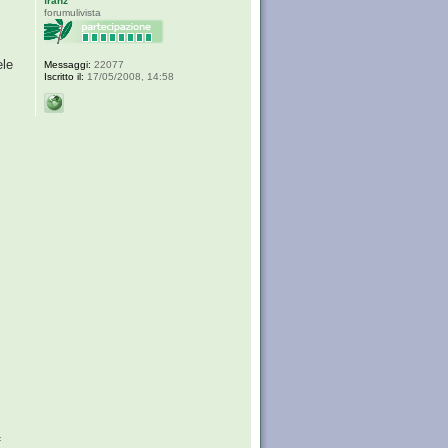
franz
forumulivista
ele
Messaggi:
22077
Iscritto il:
17/05/2008, 14:58
f