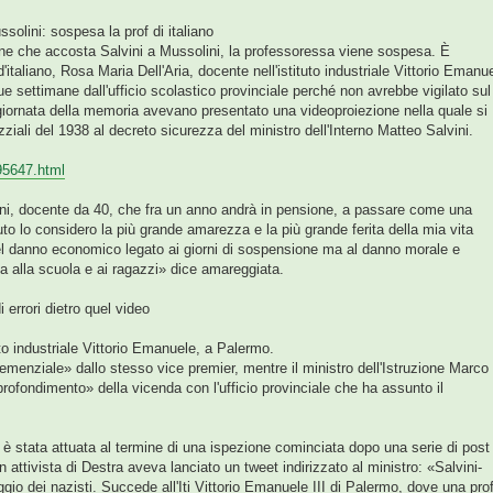
olini: sospesa la prof di italiano
one che accosta Salvini a Mussolini, la professoressa viene sospesa. È
aliano, Rosa Maria Dell'Aria, docente nell'istituto industriale Vittorio Emanu
 settimane dall'ufficio scolastico provinciale perché non avrebbe vigilato sul
 giornata della memoria avevano presentato una videoproiezione nella quale si
ziali del 1938 al decreto sicurezza del ministro dell'Interno Matteo Salvini.
 95647.html
nni, docente da 40, che fra un anno andrà in pensione, a passare come una
o lo considero la più grande amarezza e la più grande ferita della mia vita
el danno economico legato ai giorni di sospensione ma al danno morale e
a alla scuola e ai ragazzi» dice amareggiata.
 errori dietro quel video
tuto industriale Vittorio Emanuele, a Palermo.
emenziale» dallo stesso vice premier, mentre il ministro dell'Istruzione Marco
profondimento» della vicenda con l'ufficio provinciale che ha assunto il
 stata attuata al termine di una ispezione cominciata dopo una serie di post
 attivista di Destra aveva lanciato un tweet indirizzato al ministro: «Salvini-
ggio dei nazisti. Succede all'Iti Vittorio Emanuele III di Palermo, dove una pro