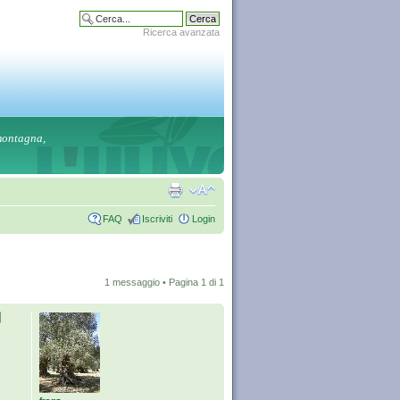
Ricerca avanzata
 montagna,
FAQ
Iscriviti
Login
1 messaggio • Pagina
1
di
1