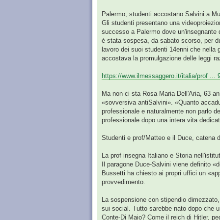
Palermo, studenti accostano Salvini a Muss
Gli studenti presentano una videoproiezi
successo a Palermo dove un'insegnante d'it
è stata sospesa, da sabato scorso, per due
lavoro dei suoi studenti 14enni che nella
accostava la promulgazione delle leggi raz
https://www.ilmessaggero.it/italia/prof ...
Ma non ci sta Rosa Maria Dell'Aria, 63 a
«sovversiva antiSalvini». «Quanto accadut
professionale e naturalmente non parlo d
professionale dopo una intera vita dedicat
Studenti e prof/Matteo e il Duce, catena di
La prof insegna Italiano e Storia nell'isti
Il paragone Duce-Salvini viene definito «d
Bussetti ha chiesto ai propri uffici un «ap
provvedimento.
La sospensione con stipendio dimezzato, è
sui social. Tutto sarebbe nato dopo che un
Conte-Di Maio? Come il reich di Hitler, pe