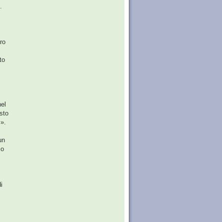
.
ro
to
nel
sto
i».
un
so
i