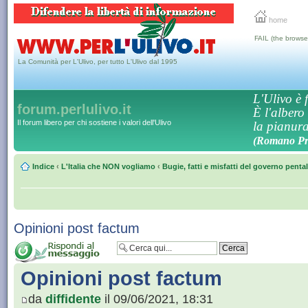
home
FAIL (the browse
La Comunità per L'Ulivo, per tutto L'Ulivo dal 1995
L'Ulivo è f
forum.perlulivo.it
È l'albero
Il forum libero per chi sostiene i valori dell'Ulivo
la pianura,
(Romano Pro
Indice
‹
L'Italia che NON vogliamo
‹
Bugie, fatti e misfatti del governo penta
Opinioni post factum
Opinioni post factum
da
diffidente
il 09/06/2021, 18:31