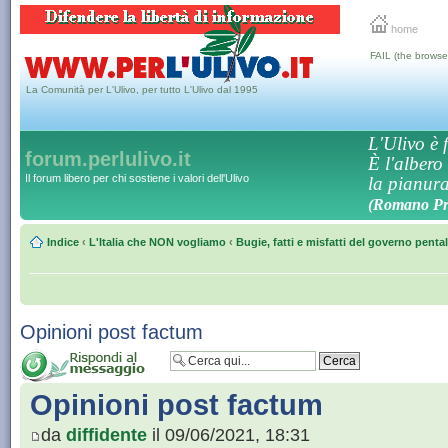
home
FAIL (the browse
La Comunità per L'Ulivo, per tutto L'Ulivo dal 1995
L'Ulivo è f
forum.perlulivo.it
È l'albero
Il forum libero per chi sostiene i valori dell'Ulivo
la pianura,
(Romano Pro
Indice
‹
L'Italia che NON vogliamo
‹
Bugie, fatti e misfatti del governo penta
Opinioni post factum
Opinioni post factum
da
diffidente
il 09/06/2021, 18:31