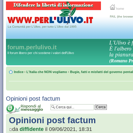
home
FAIL (the browse
La Comunità per L'Ulivo, per tutto L'Ulivo dal 1995
L'Ulivo è f
forum.perlulivo.it
È l'albero
Il forum libero per chi sostiene i valori dell'Ulivo
la pianura,
(Romano Pro
Indice
‹
L'Italia che NON vogliamo
‹
Bugie, fatti e misfatti del governo penta
Opinioni post factum
Opinioni post factum
da
diffidente
il 09/06/2021, 18:31