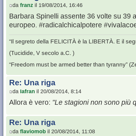
da
franz
il 19/08/2014, 16:46
Barbara Spinelli assente 36 volte su 39 a
europeo. ‪#‎radicalchicalpotere‬ ‪#‎vivalaco
“Il segreto della FELICITÀ è la LIBERTÀ. E il se
(Tucidide, V secolo a.C. )
“Freedom must be armed better than tyranny” (Z
Re: Una riga
da
Iafran
il 20/08/2014, 8:14
Allora è vero:
"Le stagioni non sono più q
Re: Una riga
da
flaviomob
il 20/08/2014, 11:08