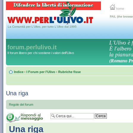
home
FAIL (the browse
La Comunità per L'Ulivo, per tutto L'Ulivo dal 1995
L'Ulivo è f
forum.perlulivo.it
È l'albero
Il forum libero per chi sostiene i valori dell'Ulivo
la pianura,
(Romano Pro
Indice
‹
I Forum per l'Ulivo
‹
Rubriche fisse
Una riga
Regole del forum
Una riga