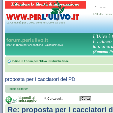
home
FAIL (the browse
La Comunità per L'Ulivo, per tutto L'Ulivo dal 1995
L'Ulivo è f
forum.perlulivo.it
È l'albero
Il forum libero per chi sostiene i valori dell'Ulivo
la pianura,
(Romano Pro
Indice
‹
I Forum per l'Ulivo
‹
Rubriche fisse
proposta per i cacciatori del PD
Regole del forum
Re: proposta per i cacciatori 