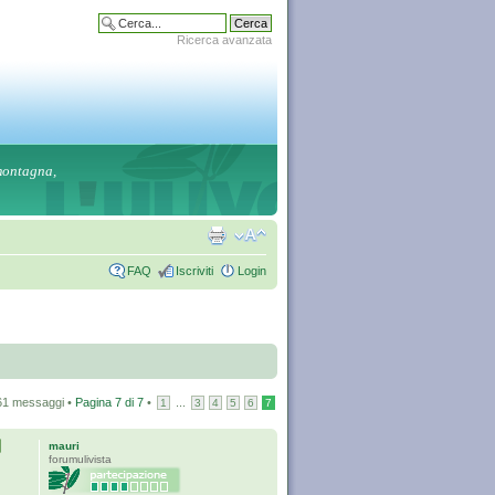
Ricerca avanzata
 montagna,
FAQ
Iscriviti
Login
61 messaggi •
Pagina
7
di
7
•
...
1
3
4
5
6
7
mauri
forumulivista