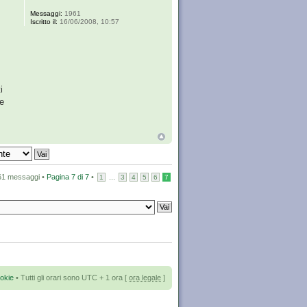
Messaggi:
1961
Iscritto il:
16/06/2008, 10:57
i
he
61 messaggi •
Pagina
7
di
7
•
...
1
3
4
5
6
7
okie
• Tutti gli orari sono UTC + 1 ora [
ora legale
]