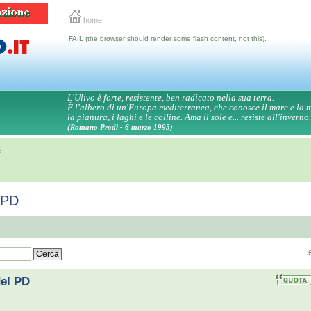
home
FAIL (the browser should render some flash content, not this).
L'Ulivo è forte, resistente, ben radicato nella sua terra.
È l'albero di un'Europa mediterranea, che conosce il mare e la
la pianura, i laghi e le colline. Ama il sole e... resiste all'inverno.
(Romano Prodi - 6 marzo 1995)
e
l PD
del PD