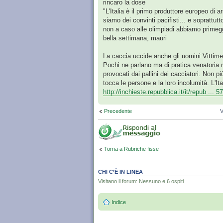
rincaro la dose
"L'Italia è il primo produttore europeo di a
siamo dei convinti pacifisti... e soprattutto
non a caso alle olimpiadi abbiamo primeggi
bella settimana, mauri
La caccia uccide anche gli uomini Vittime i
Pochi ne parlano ma di pratica venatoria no
provocati dai pallini dei cacciatori. Non p
tocca le persone e la loro incolumità. L'It
http://inchieste.repubblica.it/it/repub ..
Precedente
V
Torna a Rubriche fisse
CHI C’È IN LINEA
Visitano il forum: Nessuno e 6 ospiti
Indice