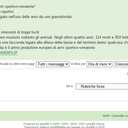
rmi sportivo-venatorie"
 sportivi
ato nell'uso delle armi da veri guerrafondai
nnocenti di troppi fucili
n muoiono soltanto gli animali. Negli ultimi quattro anni, 114 morti e 303 ferit
iù una faccenda legata alla difesa della fauna e del territorio bensì qualcosa c
alia è il primo produttore europeo di armi sportivo-venatorie
. 5740938%2F
isualizza ultimi messaggi:
Ordina per
Vai a:
Staff
•
Cancella co
Powered by
phpBB
© 2000, 2002, 2005, 2007 phpBB Group
Traduzione Italiana
phpBBItalia.net
basata su phpBB.it 2010