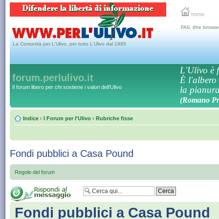
home
FAIL (the browse
La Comunità per L'Ulivo, per tutto L'Ulivo dal 1995
L'Ulivo è f
forum.perlulivo.it
È l'albero
Il forum libero per chi sostiene i valori dell'Ulivo
la pianura,
(Romano Pro
Indice
‹
I Forum per l'Ulivo
‹
Rubriche fisse
Fondi pubblici a Casa Pound
Regole del forum
Fondi pubblici a Casa Pound