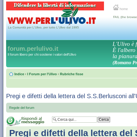
home
FAIL (the browse
La Comunità per L'Ulivo, per tutto L'Ulivo dal 1995
L'Ulivo è f
forum.perlulivo.it
È l'albero
Il forum libero per chi sostiene i valori dell'Ulivo
la pianura,
(Romano Pro
Indice
‹
I Forum per l'Ulivo
‹
Rubriche fisse
Pregi e difetti della lettera del S.S.Berlusconi all
Regole del forum
Pregi e difetti della lettera de