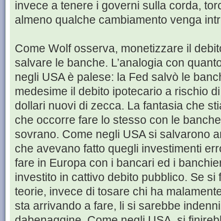
invece a tenere i governi sulla corda, tor
almeno qualche cambiamento venga intr
Come Wolf osserva, monetizzare il debito
salvare le banche. L’analogia con quant
negli USA è palese: la Fed salvò le banc
medesime il debito ipotecario a rischio d
dollari nuovi di zecca. La fantasia che s
che occorre fare lo stesso con le banche 
sovrano. Come negli USA si salvarono an
che avevano fatto quegli investimenti err
fare in Europa con i bancari ed i banch
investito in cattivo debito pubblico. Se si 
teorie, invece di tosare chi ha malamente
sta arrivando a fare, li si sarebbe indenni
dabenaggine. Come negli USA, si finirebb