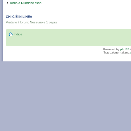
Torna a Rubriche fisse
CHI C’È IN LINEA
Visitano il forum: Nessuno e 1 ospite
Indice
Powered by
phpBB
Traduzione Italiana