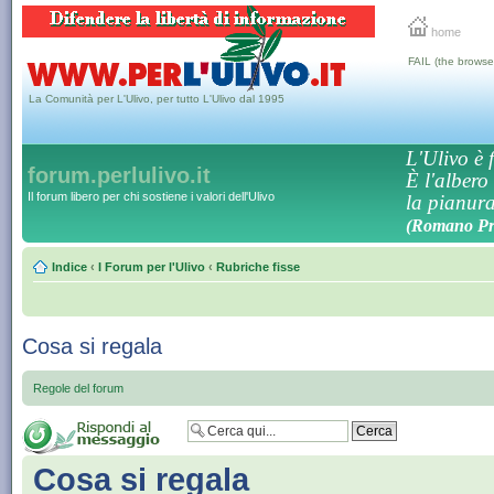
home
FAIL (the browse
La Comunità per L'Ulivo, per tutto L'Ulivo dal 1995
L'Ulivo è f
forum.perlulivo.it
È l'albero
Il forum libero per chi sostiene i valori dell'Ulivo
la pianura,
(Romano Pro
Indice
‹
I Forum per l'Ulivo
‹
Rubriche fisse
Cosa si regala
Regole del forum
Cosa si regala