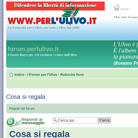
home
FAIL (the browse
La Comunità per L'Ulivo, per tutto L'Ulivo dal 1995
L'Ulivo è f
forum.perlulivo.it
È l'albero
Il forum libero per chi sostiene i valori dell'Ulivo
la pianura,
(Romano Pro
Indice
‹
I Forum per l'Ulivo
‹
Rubriche fisse
Cosa si regala
Regole del forum
Cosa si regala