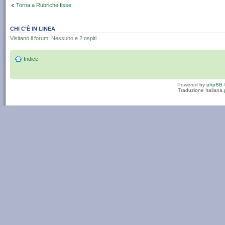
Torna a Rubriche fisse
CHI C’È IN LINEA
Visitano il forum: Nessuno e 2 ospiti
Indice
Powered by
phpBB
Traduzione Italiana