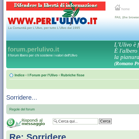
home
FAIL (the browse
La Comunità per L'Ulivo, per tutto L'Ulivo dal 1995
L'Ulivo è f
forum.perlulivo.it
È l'albero
Il forum libero per chi sostiene i valori dell'Ulivo
la pianura,
(Romano Pro
Indice
‹
I Forum per l'Ulivo
‹
Rubriche fisse
Sorridere...
Regole del forum
Re: Sorridere...