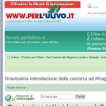
home
FAIL (the browse
La Comunità per L'Ulivo, per tutto L'Ulivo dal 1995
L'Ulivo è f
forum.perlulivo.it
È l'albero
Il forum libero per chi sostiene i valori dell'Ulivo
la pianura,
(Romano Pro
Indice
‹
I Forum per l'Ulivo
‹
Dai Comuni alle Regioni, Locale e Globale
‹
Cam
Gravissima intimidazione della camorra ad Afrag
Regole del forum