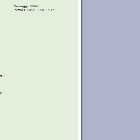
Messaggi:
10669
Iscritto il:
23/05/2008, 15:46
r il
ve