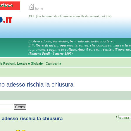
home
FAIL (the browser should render some flash content, not this).
L'Ulivo è forte, resistente, ben radicato nella sua terra.
È l'albero di un'Europa mediterranea, che conosce il mare e la
la pianura, i laghi e le colline. Ama il sole e... resiste all'inverno.
(Romano Prodi - 6 marzo 1995)
le Regioni, Locale e Globale
‹
Campania
o adesso rischia la chiusura
adesso rischia la chiusura