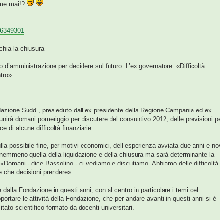
come mai!?
-1.6349301
hia la chiusura
io d’amministrazione per decidere sul futuro. L’ex governatore: «Difficoltà
ntro»
ndazione Sudd”, presieduto dall’ex presidente della Regione Campania ed ex
iunirà domani pomeriggio per discutere del consuntivo 2012, delle previsioni pe
e di alcune difficoltà finanziarie.
lla possibile fine, per motivi economici, dell’esperienza avviata due anni e no
 nemmeno quella della liquidazione e della chiusura ma sarà determinante la
. «Domani - dice Bassolino - ci vediamo e discutiamo. Abbiamo delle difficoltà
e che decisioni prendere».
ate dalla Fondazione in questi anni, con al centro in particolare i temi del
pportare le attività della Fondazione, che per andare avanti in questi anni si è
tato scientifico formato da docenti universitari.