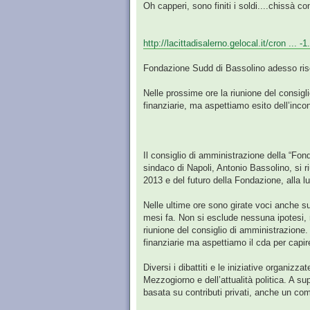
Oh capperi, sono finiti i soldi....chissà 
http://lacittadisalerno.gelocal.it/cron ... 
Fondazione Sudd di Bassolino adesso risc
Nelle prossime ore la riunione del consigl
finanziarie, ma aspettiamo esito dell’inco
Il consiglio di amministrazione della “Fo
sindaco di Napoli, Antonio Bassolino, si r
2013 e del futuro della Fondazione, alla luc
Nelle ultime ore sono girate voci anche su
mesi fa. Non si esclude nessuna ipotesi,
riunione del consiglio di amministrazione
finanziarie ma aspettiamo il cda per capir
Diversi i dibattiti e le iniziative organizz
Mezzogiorno e dell’attualità politica. A su
basata su contributi privati, anche un comi