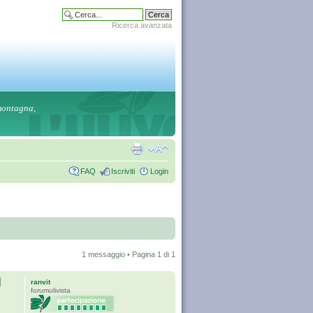
Ricerca avanzata
 montagna,
FAQ
Iscriviti
Login
1 messaggio • Pagina
1
di
1
ranvit
forumulivista