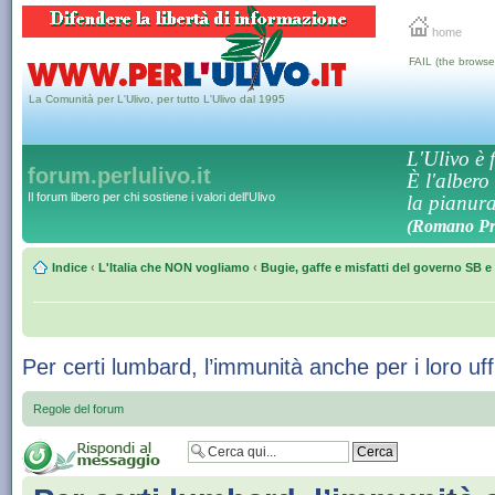
home
FAIL (the browse
La Comunità per L'Ulivo, per tutto L'Ulivo dal 1995
L'Ulivo è f
forum.perlulivo.it
È l'albero
Il forum libero per chi sostiene i valori dell'Ulivo
la pianura,
(Romano Pro
Indice
‹
L'Italia che NON vogliamo
‹
Bugie, gaffe e misfatti del governo SB e 
Per certi lumbard, l’immunità anche per i loro uffic
Regole del forum