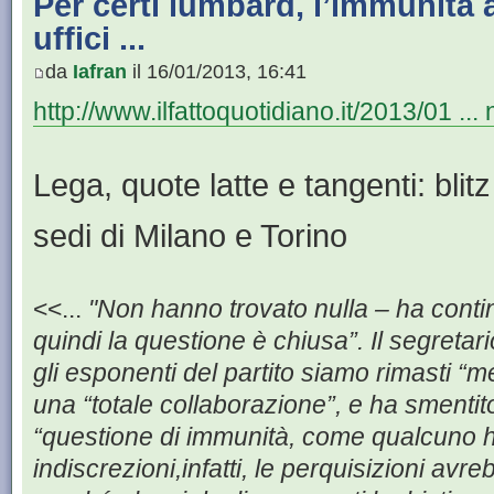
Per certi lumbard, l’immunità 
uffici ...
da
Iafran
il 16/01/2013, 16:41
http://www.ilfattoquotidiano.it/2013/01 ..
Lega, quote latte e tangenti: blit
sedi di Milano e Torino
<<...
"Non hanno trovato nulla – ha contin
quindi la questione è chiusa”. Il segreta
gli esponenti del partito siamo rimasti “mer
una “totale collaborazione”, e ha smentit
“questione di immunità, come qualcuno h
indiscrezioni,infatti, le perquisizioni avr