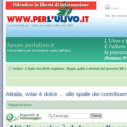
home
FAIL (the browse
La Comunità per L'Ulivo, per tutto L'Ulivo dal 1995
L'Ulivo è f
forum.perlulivo.it
È l'albero
Il forum libero per chi sostiene i valori dell'Ulivo
la pianura,
(Romano Pro
Indice
‹
L'Italia che NON vogliamo
‹
Bugie, gaffe e misfatti del governo SB e 
Alitalia, volar è dolce ... alle spalle dei contribuen
Regole del forum