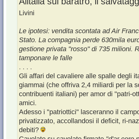
Alitalia sul baratro, il salvatag
Livini
Le ipotesi: vendita scontata ad Air Franc
Stato. La compagnia perde 630mila euro 
gestione privata "rosso" di 735 milioni. 
tamponare le falle
. . . .
Gli affari del cavaliere alle spalle degli it
giammai (che offriva 2,4 miliardi per la 
contribuenti italiani) per amor di "patri-ot
amici.
Adesso i "patriottici" lasceranno il cam
privatizzato, accollandosi il deficit, ri-na
debiti?
Cavolate su cavolate firmate
"d'ar core 