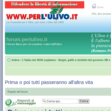
home
FAIL (the browse
La Comunità per L'Ulivo, per tutto L'Ulivo dal 1995
L'Ulivo è f
forum.perlulivo.it
È l'albero
Il forum libero per chi sostiene i valori dell'Ulivo
la pianura,
(Romano Pro
Indice
‹
L'Italia che NON vogliamo
‹
Bugie, gaffe e misfatti del governo SB e 
Prima o poi tutti passeranno all’altra vita
Regole del forum