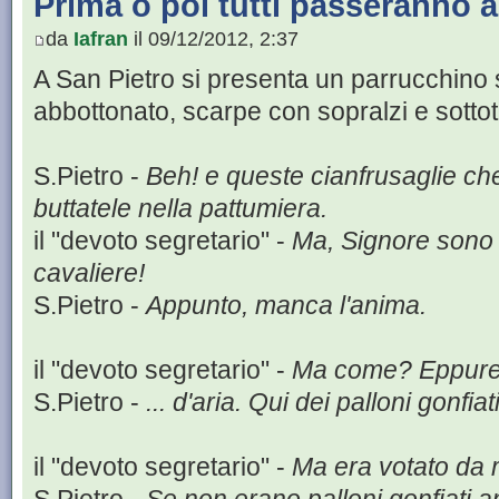
Prima o poi tutti passeranno all
da
Iafran
il 09/12/2012, 2:37
A San Pietro si presenta un parrucchino 
abbottonato, scarpe con sopralzi e sottot
S.Pietro -
Beh! e queste cianfrusaglie ch
buttatele nella pattumiera.
il "devoto segretario" -
Ma, Signore sono 
cavaliere!
S.Pietro -
Appunto, manca l'anima.
il "devoto segretario" -
Ma come? Eppure ...
S.Pietro -
... d'aria. Qui dei palloni gonfia
il "devoto segretario" -
Ma era votato da mil