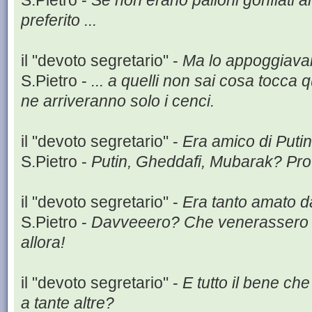
S.Pietro -
Se non erano palloni gonfiati 
preferito ...
il "devoto segretario" -
Ma lo appoggiavano
S.Pietro -
... a quelli non sai cosa tocca
ne arriveranno solo i cenci.
il "devoto segretario" -
Era amico di Putin
S.Pietro -
Putin, Gheddafi, Mubarak? Prov
il "devoto segretario" -
Era tanto amato d
S.Pietro -
Davveeero? Che venerassero q
allora!
il "devoto segretario" -
E tutto il bene ch
a tante altre?