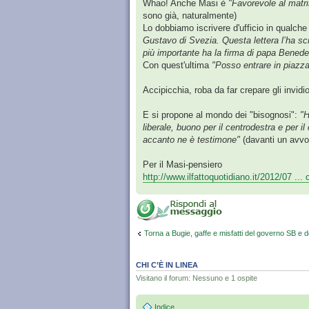
Whao! Anche Masi è
"Favorevole al matr
sono già, naturalmente)
Lo dobbiamo iscrivere d'ufficio in qualche 
Gustavo di Svezia. Questa lettera l’ha sc
più importante ha la firma di papa Bened
Con quest'ultima
"Posso entrare in piazza
Accipicchia, roba da far crepare gli invid
E si propone al mondo dei "bisognosi":
"H
liberale, buono per il centrodestra e per 
accanto ne è testimone"
(davanti un avvoc
Per il Masi-pensiero
http://www.ilfattoquotidiano.it/2012/07 ...
Torna a Bugie, gaffe e misfatti del governo SB e d
CHI C’È IN LINEA
Visitano il forum: Nessuno e 1 ospite
Indice