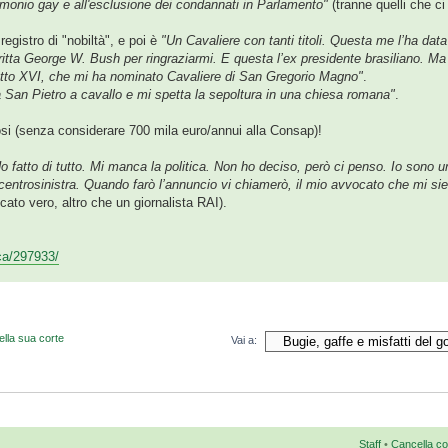
imonio gay e all'esclusione dei condannati in Parlamento"
(tranne quelli che ci
registro di "nobiltà", e poi è
"Un Cavaliere con tanti titoli. Questa me l’ha data
ritta George W. Bush per ringraziarmi. E questa l’ex presidente brasiliano. Ma
etto XVI, che mi ha nominato Cavaliere di San Gregorio Magno"
.
 San Pietro a cavallo e mi spetta la sepoltura in una chiesa romana"
.
iosi (senza considerare 700 mila euro/annui alla Consap)!
o fatto di tutto. Mi manca la politica. Non ho deciso, però ci penso. Io sono u
il centrosinistra. Quando farò l’annuncio vi chiamerò, il mio avvocato che mi si
ato vero, altro che un giornalista RAI).
 ca/297933/
ella sua corte
Vai a:
Staff
•
Cancella co