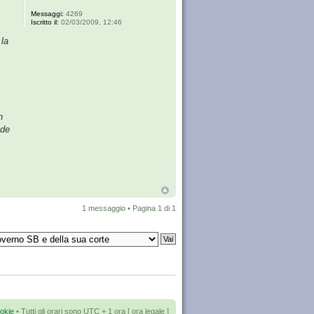
Messaggi:
4269
Iscritto il:
02/03/2009, 12:46
 la
n
ede
1 messaggio • Pagina
1
di
1
okie
• Tutti gli orari sono UTC + 1 ora [
ora legale
]