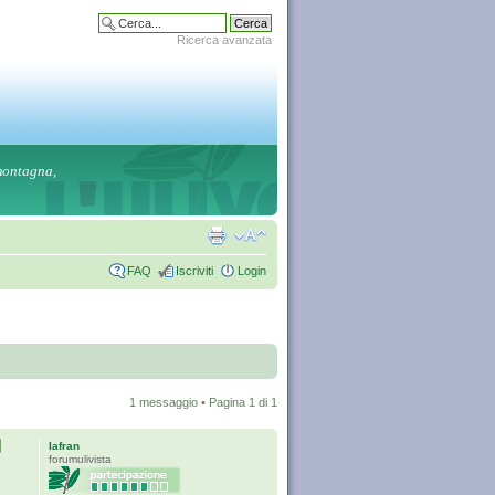
Ricerca avanzata
 montagna,
FAQ
Iscriviti
Login
1 messaggio • Pagina
1
di
1
Iafran
forumulivista