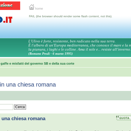
home
FAIL (the browser should render some flash content, not this).
L'Ulivo è forte, resistente, ben radicato nella sua terra.
È l'albero di un'Europa mediterranea, che conosce il mare e la
la pianura, i laghi e le colline. Ama il sole e... resiste all'inverno.
(Romano Prodi - 6 marzo 1995)
 gaffe e misfatti del governo SB e della sua corte
a in una chiesa romana
in una chiesa romana