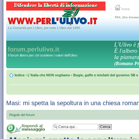
home
FAIL (the browse
La Comunità per L'Ulivo, per tutto L'Ulivo dal 1995
L'Ulivo è f
forum.perlulivo.it
È l'albero
Il forum libero per chi sostiene i valori dell'Ulivo
la pianura,
(Romano Pro
Indice
‹
L'Italia che NON vogliamo
‹
Bugie, gaffe e misfatti del governo SB e 
Masi: mi spetta la sepoltura in una chiesa roma
Regole del forum