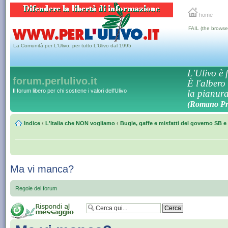
home
FAIL (the browse
La Comunità per L'Ulivo, per tutto L'Ulivo dal 1995
L'Ulivo è f
forum.perlulivo.it
È l'albero
Il forum libero per chi sostiene i valori dell'Ulivo
la pianura,
(Romano Pro
Indice
‹
L'Italia che NON vogliamo
‹
Bugie, gaffe e misfatti del governo SB e 
Ma vi manca?
Regole del forum