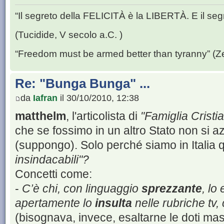
“Il segreto della FELICITÀ è la LIBERTÀ. E il se
(Tucidide, V secolo a.C. )
“Freedom must be armed better than tyranny” (Z
Re: "Bunga Bunga" ...
da
Iafran
il 30/10/2010, 12:38
matthelm
, l'articolista di
"Famiglia Cristi
che se fossimo in un altro Stato non si 
(suppongo). Solo perché siamo in Italia 
insindacabili"?
Concetti come:
-
C’è chi, con linguaggio
sprezzante
, lo
apertamente lo
insulta
nelle rubriche tv,
(bisognava, invece, esaltarne le doti ma