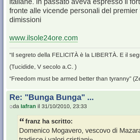
italiane. In passato aveva espresso il for
fronte alle vicende personali del premier 
dimissioni
www.ilsole24ore.com
“Il segreto della FELICITÀ è la LIBERTÀ. E il se
(Tucidide, V secolo a.C. )
“Freedom must be armed better than tyranny” (Z
Re: "Bunga Bunga" ...
da
Iafran
il 31/10/2010, 23:33
franz ha scritto:
Domenico Mogavero, vescovo di Mazara d
tradisce i valori cristiani»