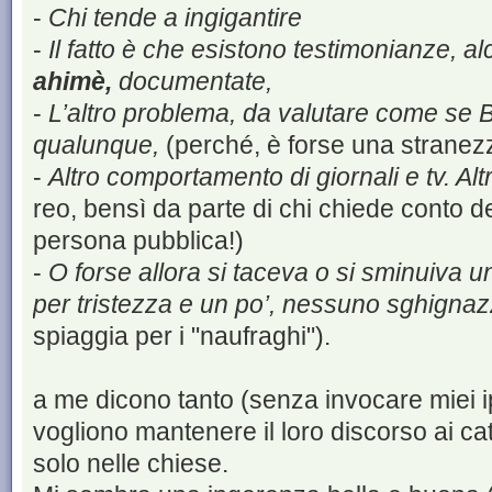
-
Chi tende a ingigantire
-
Il fatto è che esistono testimonianze, al
ahimè,
documentate,
-
L’altro problema, da valutare come se B
qualunque,
(perché, è forse una stranez
-
Altro comportamento di giornali e tv. Al
reo, bensì da parte di chi chiede conto 
persona pubblica!)
-
O forse allora si taceva o si sminuiva u
per tristezza e un po’, nessuno sghignaz
spiaggia per i "naufraghi").
a me dicono tanto (senza invocare miei ip
vogliono mantenere il loro discorso ai cat
solo nelle chiese.