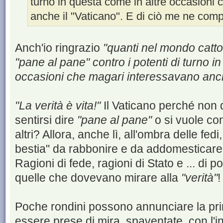
turno in questa come in altre occasioni
anche il "Vaticano". E di ciò me ne compi
Anch'io ringrazio
"quanti nel mondo cattol
"pane al pane" contro i potenti di turno i
occasioni che magari interessavano anche
"La verità è vita!"
Il Vaticano perché non 
sentirsi dire
"pane al pane"
o si vuole con
altri? Allora, anche lì, all'ombra delle fedi,
bestia" da rabbonire e da addomesticar
Ragioni di fede, ragioni di Stato e ... di pot
quelle che dovevano mirare alla
"verità"
!
Poche rondini possono annunciare la p
essere prese di mira, spaventate, con l'int