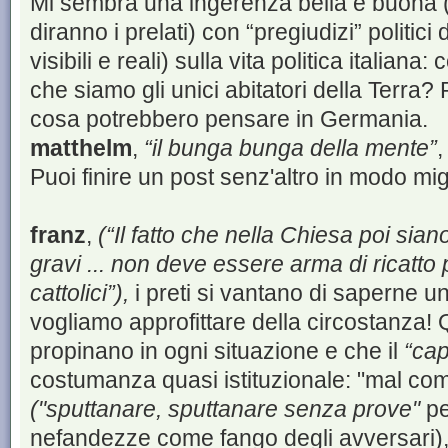
Mi sembra una ingerenza bella e buona (“
diranno i prelati) con “pregiudizi” politici 
visibili e reali) sulla vita politica italiana
che siamo gli unici abitatori della Terr
cosa potrebbero pensare in Germania.
matthelm
,
“il bunga bunga della mente”
,
Puoi finire un post senz'altro in modo mig
franz
,
(“Il fatto che nella Chiesa poi sia
gravi ... non deve essere arma di ricatto 
cattolici”),
i preti si vantano di saperne un
vogliamo approfittare della circostanza! 
propinano in ogni situazione e che il
“ca
costumanza quasi istituzionale: "mal c
("sputtanare, sputtanare senza prove"
pe
nefandezze come fango degli avversari), e