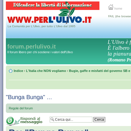
home
FAIL (the browse
La Comunità per L'Ulivo, per tutto L'Ulivo dal 1995
L'Ulivo è f
forum.perlulivo.it
È l'albero
Il forum libero per chi sostiene i valori dell'Ulivo
la pianura,
(Romano Pro
Indice
‹
L'Italia che NON vogliamo
‹
Bugie, gaffe e misfatti del governo SB e 
"Bunga Bunga" ...
Regole del forum