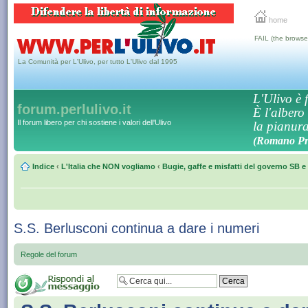
home
FAIL (the browse
La Comunità per L'Ulivo, per tutto L'Ulivo dal 1995
L'Ulivo è f
forum.perlulivo.it
È l'albero
Il forum libero per chi sostiene i valori dell'Ulivo
la pianura,
(Romano Pro
Indice
‹
L'Italia che NON vogliamo
‹
Bugie, gaffe e misfatti del governo SB e 
S.S. Berlusconi continua a dare i numeri
Regole del forum