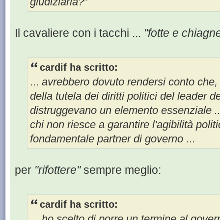
giudiziaria?
"
Il cavaliere con i tacchi ...
"fotte e chiagn
cardif ha scritto:
...
avrebbero dovuto rendersi conto che,
della tutela dei diritti politici del leader
distruggevano un elemento essenziale ..
chi non riesce a garantire l'agibilità poli
fondamentale partner di governo
...
per
"rifottere"
sempre meglio:
cardif ha scritto:
...
ho scelto di porre un termine al gover