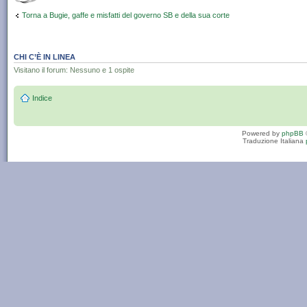
Torna a Bugie, gaffe e misfatti del governo SB e della sua corte
CHI C’È IN LINEA
Visitano il forum: Nessuno e 1 ospite
Indice
Powered by
phpBB
Traduzione Italiana