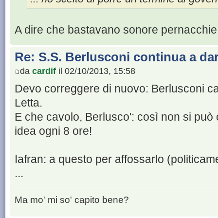
A dire che bastavano sonore pernacchie 
Re: S.S. Berlusconi continua a da
da
cardif
il 02/10/2013, 15:58
Devo correggere di nuovo: Berlusconi cam
Letta.
E che cavolo, Berlusco': così non si pu
idea ogni 8 ore!
Iafran: a questo per affossarlo (politicam
...
Ma mo' mi so' capito bene?