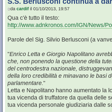
S.S. Berlusconi continua a dar
da
cardif
il 01/10/2013, 19:57
Qua c'è tutto il testo:
http://www.adnkronos.com/IGN/News/Polit
Parole del Sig. Silvio Berlusconi (a van
"
Enrico Letta e Giorgio Napolitano avreb
che, non ponendo la questione della tutela d
del centrodestra nazionale, distruggeva
della loro credibilità e minavano le basi
parlamentare.
"
Letta e Napolitano hanno aumentato la lor
tua vicenda di truffatore da quella delle 
tua vicenda personale giudiziaria dalle sc