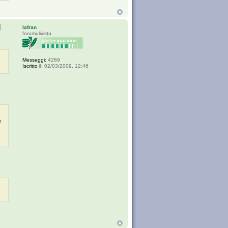
Iafran
forumulivista
Messaggi:
4269
Iscritto il:
02/03/2009, 12:46
a