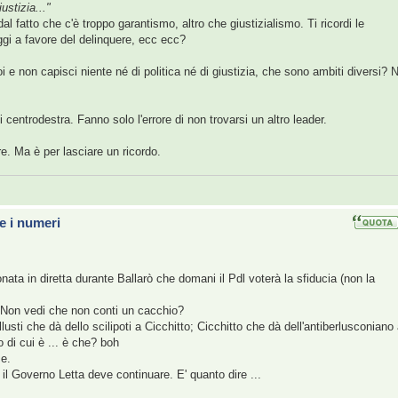
iustizia..."
al fatto che c'è troppo garantismo, altro che giustizialismo. Ti ricordi le
eggi a favore del delinquere, ecc ecc?
i e non capisci niente né di politica né di giustizia, che sono ambiti diversi? 
i centrodestra. Fanno solo l'errore di non trovarsi un altro leader.
. Ma è per lasciare un ricordo.
e i numeri
fonata in diretta durante Ballarò che domani il Pdl voterà la sfiducia (non la
. Non vedi che non conti un cacchio?
usti che dà dello scilipoti a Cicchitto; Cicchitto che dà dell'antiberlusconiano
o di cui è ... è che? boh
e.
il Governo Letta deve continuare. E' quanto dire ...