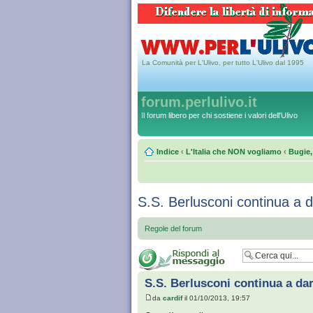
La Comunità per L'Ulivo, per tutto L'Ulivo dal 1995
forum.perlulivo.it
Il forum libero per chi sostiene i valori dell'Ulivo
Indice
‹
L'Italia che NON vogliamo
‹
Bugie,
S.S. Berlusconi continua a d
Regole del forum
S.S. Berlusconi continua a da
da
cardif
il 01/10/2013, 19:57