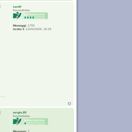
cardif
forumulivista
Messaggi:
1700
Iscritto il:
13/04/2009, 18:29
sergio.80
forumulivista
Messaggi:
2