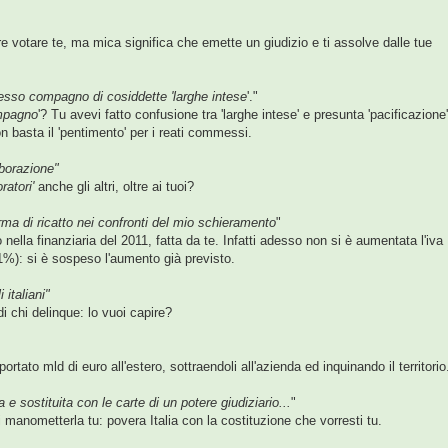
e votare te, ma mica significa che emette un giudizio e ti assolve dalle tue
tesso compagno di cosiddette 'larghe intese
'."
mpagno
'? Tu avevi fatto confusione tra 'larghe intese' e presunta 'pacificazione'
 basta il 'pentimento' per i reati commessi.
laborazione"
ratori'
anche gli altri, oltre ai tuoi?
ma di ricatto nei confronti del mio schieramento
"
nella finanziaria del 2011, fatta da te. Infatti adesso non si è aumentata l'iva
%): si è sospeso l'aumento già previsto.
 italiani"
 di chi delinque: lo vuoi capire?
rtato mld di euro all'estero, sottraendoli all'azienda ed inquinando il territorio
 sostituita con le carte di un potere giudiziario...
"
manometterla tu: povera Italia con la costituzione che vorresti tu.