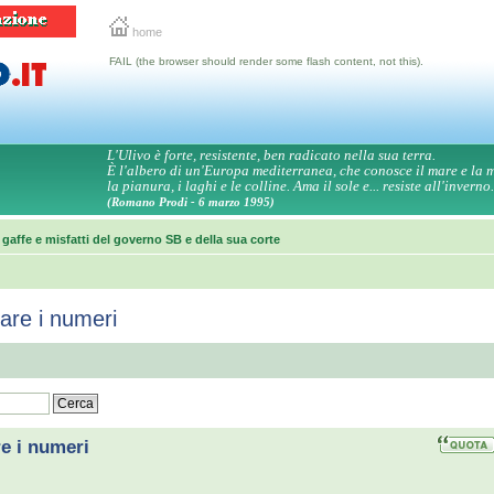
home
FAIL (the browser should render some flash content, not this).
L'Ulivo è forte, resistente, ben radicato nella sua terra.
È l'albero di un'Europa mediterranea, che conosce il mare e la
la pianura, i laghi e le colline. Ama il sole e... resiste all'inverno.
(Romano Prodi - 6 marzo 1995)
 gaffe e misfatti del governo SB e della sua corte
are i numeri
re i numeri