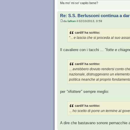
Ma mo' mi so' capito bene?
Re: S.S. Berlusconi continua a dar
da
Iafran
il 02/10/2013, 0:59
cardif ha scritto:
"...
e lascia che si proceda al suo assass
Il cavaliere con i tacchi ...
"fotte e chiagn
cardif ha scritto:
...
avrebbero dovuto rendersi conto che, 
nazionale, distruggevano un elemento es
politica neanche al proprio fondamenta
per
"rifottere"
sempre meglio:
cardif ha scritto:
...
ho scelto di porre un termine al gove
A dire che bastavano sonore pernacchie a