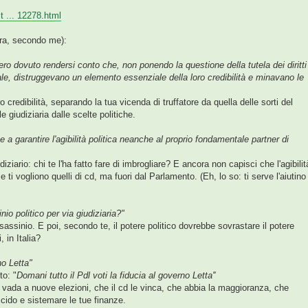
 ... 12278.html
era, secondo me):
ro dovuto rendersi conto che, non ponendo la questione della tutela dei diritti
nale, distruggevano un elemento essenziale della loro credibilità e minavano le
credibilità, separando la tua vicenda di truffatore da quella delle sorti del
giudiziaria dalle scelte politiche.
a garantire l'agibilità politica neanche al proprio fondamentale partner di
diziario: chi te l'ha fatto fare di imbrogliare? E ancora non capisci che l'agibilit
 se ti vogliono quelli di cd, ma fuori dal Parlamento. (Eh, lo so: ti serve l'aiutino
nio politico per via giudiziaria?"
assinio. E poi, secondo te, il potere politico dovrebbe sovrastare il potere
 in Italia?
no Letta"
to: "
Domani tutto il Pdl voti la fiducia al governo Letta''
i vada a nuove elezioni, che il cd le vinca, che abbia la maggioranza, che
accido e sistemare le tue finanze.