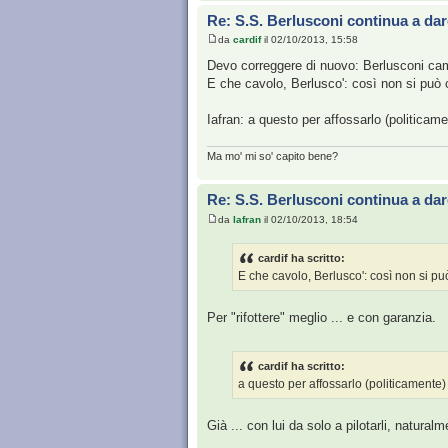
Re: S.S. Berlusconi continua a dar
da
cardif
il 02/10/2013, 15:58
Devo correggere di nuovo: Berlusconi camb
E che cavolo, Berlusco': così non si può
Iafran: a questo per affossarlo (politicamen
Ma mo' mi so' capito bene?
Re: S.S. Berlusconi continua a dar
da
Iafran
il 02/10/2013, 18:54
cardif ha scritto:
E che cavolo, Berlusco': così non si p
Per "rifottere" meglio ... e con garanzia.
cardif ha scritto:
a questo per affossarlo (politicamente) c
Già ... con lui da solo a pilotarli, naturalm