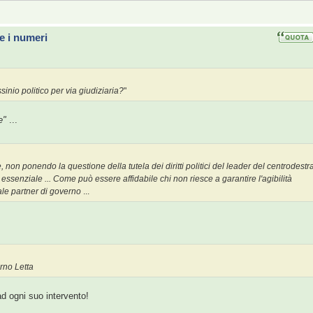
e i numeri
inio politico per via giudiziaria?
"
e"
...
non ponendo la questione della tutela dei diritti politici del leader del centrodestr
senziale ... Come può essere affidabile chi non riesce a garantire l'agibilità
le partner di governo
...
rno Letta
d ogni suo intervento!