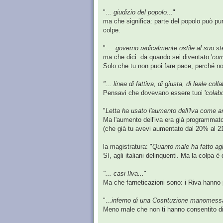
"..
. giudizio del popolo...
"
ma che significa: parte del popolo può pur
colpe.
" ..
. governo radicalmente ostile al suo s
ma che dici: da quando sei diventato '
co
Solo che tu non puoi fare pace, perché non
"... linea di fattiva, di giusta, di leale col
Pensavi che dovevano essere tuoi '
colabo
"
Letta ha usato l'aumento dell'Iva come ar
Ma l'aumento dell'iva era già programmato 
(che già tu avevi aumentato dal 20% al 21
la magistratura: "
Quanto male ha fatto agli
Sì, agli italiani delinquenti. Ma la colpa è
"... casi Ilva...
"
Ma che farneticazioni sono: i Riva hanno po
".
..inferno di una Costituzione manomessa e
Meno male che non ti hanno consentito di 