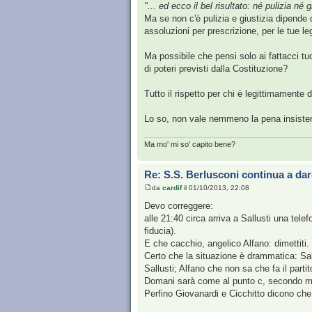
"... ed ecco il bel risultato: né pulizia né g
Ma se non c'è pulizia e giustizia dipende d
assoluzioni per prescrizione, per le tue l
Ma possibile che pensi solo ai fattacci tuo
di poteri previsti dalla Costituzione?
Tutto il rispetto per chi è legittimamente d
Lo so, non vale nemmeno la pena insistere
Ma mo' mi so' capito bene?
Re: S.S. Berlusconi continua a dar
da
cardif
il 01/10/2013, 22:08
Devo correggere:
alle 21:40 circa arriva a Sallusti una tele
fiducia).
E che cacchio, angelico Alfano: dimettiti
Certo che la situazione è drammatica: Sall
Sallusti; Alfano che non sa che fa il partit
Domani sarà come al punto c, secondo m
Perfino Giovanardi e Cicchitto dicono che 