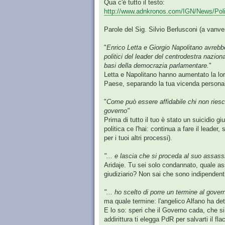
Qua c'è tutto il testo:
http://www.adnkronos.com/IGN/News/Polit
Parole del Sig. Silvio Berlusconi (a vanv
"
Enrico Letta e Giorgio Napolitano avrebbe
politici del leader del centrodestra nazio
basi della democrazia parlamentare.
"
Letta e Napolitano hanno aumentato la loro 
Paese, separando la tua vicenda personale 
"
Come può essere affidabile chi non riesce 
governo"
Prima di tutto il tuo è stato un suicidio giu
politica ce l'hai: continua a fare il leader,
per i tuoi altri processi).
"... e lascia che si proceda al suo assassi
Aridaje. Tu sei solo condannato, quale ass
giudiziario? Non sai che sono indipendenti,
"... ho scelto di porre un termine al gover
ma quale termine: l'angelico Alfano ha det
E lo so: speri che il Governo cada, che s
addirittura ti elegga PdR per salvarti il fl