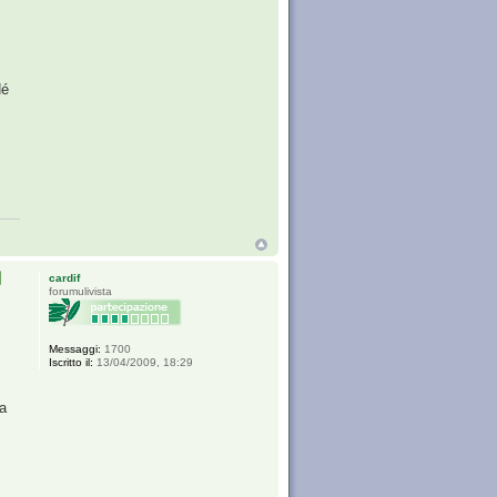
Né
cardif
forumulivista
Messaggi:
1700
Iscritto il:
13/04/2009, 18:29
 a