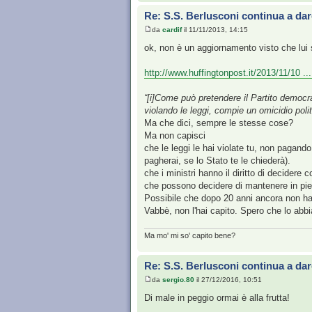
Re: S.S. Berlusconi continua a dar
da
cardif
il 11/11/2013, 14:15
ok, non è un aggiornamento visto che lui s
http://www.huffingtonpost.it/2013/11/10 .
“[i]Come può pretendere il Partito democrat
violando le leggi, compie un omicidio poli
Ma che dici, sempre le stesse cose?
Ma non capisci
che le leggi le hai violate tu, non pagand
pagherai, se lo Stato te le chiederà).
che i ministri hanno il diritto di decidere
che possono decidere di mantenere in piedi 
Possibile che dopo 20 anni ancora non hai 
Vabbè, non l'hai capito. Spero che lo abbi
Ma mo' mi so' capito bene?
Re: S.S. Berlusconi continua a dar
da
sergio.80
il 27/12/2016, 10:51
Di male in peggio ormai è alla frutta!