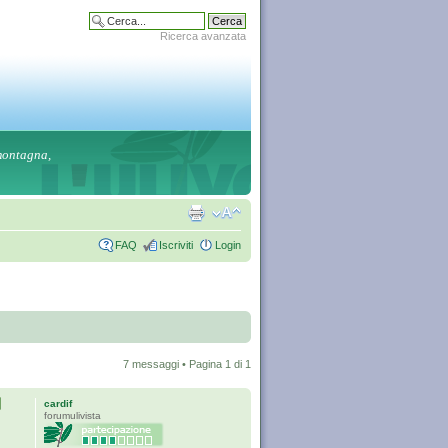
Ricerca avanzata
 montagna,
FAQ
Iscriviti
Login
7 messaggi • Pagina
1
di
1
cardif
forumulivista