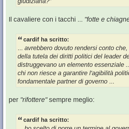
giudiziaria?
"
Il cavaliere con i tacchi ...
"fotte e chiagn
cardif ha scritto:
...
avrebbero dovuto rendersi conto che,
della tutela dei diritti politici del leader
distruggevano un elemento essenziale ..
chi non riesce a garantire l'agibilità poli
fondamentale partner di governo
...
per
"rifottere"
sempre meglio:
cardif ha scritto:
...
ho scelto di porre un termine al gover