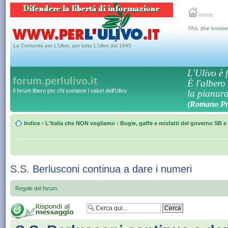
home
FAIL (the browse
La Comunità per L'Ulivo, per tutto L'Ulivo dal 1995
L'Ulivo è f
forum.perlulivo.it
È l'albero
Il forum libero per chi sostiene i valori dell'Ulivo
la pianura,
(Romano Pro
Indice
‹
L'Italia che NON vogliamo
‹
Bugie, gaffe e misfatti del governo SB e 
S.S. Berlusconi continua a dare i numeri
Regole del forum