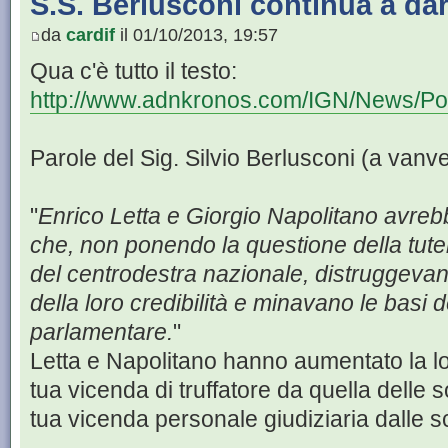
S.S. Berlusconi continua a dar
da
cardif
il 01/10/2013, 19:57
Qua c'è tutto il testo:
http://www.adnkronos.com/IGN/News/Polit
Parole del Sig. Silvio Berlusconi (a van
"
Enrico Letta e Giorgio Napolitano avreb
che, non ponendo la questione della tutela d
del centrodestra nazionale, distruggeva
della loro credibilità e minavano le basi
parlamentare.
"
Letta e Napolitano hanno aumentato la lor
tua vicenda di truffatore da quella delle 
tua vicenda personale giudiziaria dalle sc