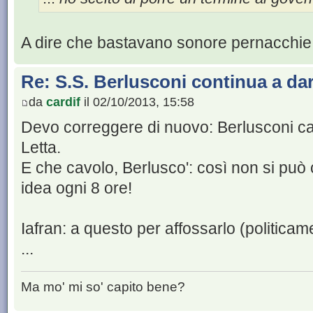
A dire che bastavano sonore pernacchie 
Re: S.S. Berlusconi continua a da
da
cardif
il 02/10/2013, 15:58
Devo correggere di nuovo: Berlusconi cam
Letta.
E che cavolo, Berlusco': così non si pu
idea ogni 8 ore!
Iafran: a questo per affossarlo (politicam
...
Ma mo' mi so' capito bene?