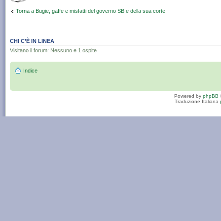
Torna a Bugie, gaffe e misfatti del governo SB e della sua corte
CHI C’È IN LINEA
Visitano il forum: Nessuno e 1 ospite
Indice
Powered by
phpBB
Traduzione Italiana