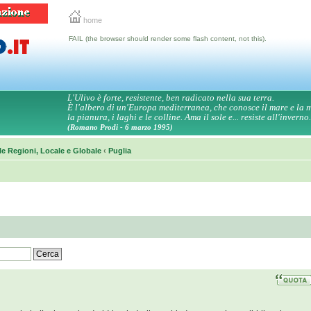
home
FAIL (the browser should render some flash content, not this).
L'Ulivo è forte, resistente, ben radicato nella sua terra.
È l'albero di un'Europa mediterranea, che conosce il mare e la
la pianura, i laghi e le colline. Ama il sole e... resiste all'inverno.
(Romano Prodi - 6 marzo 1995)
le Regioni, Locale e Globale
‹
Puglia