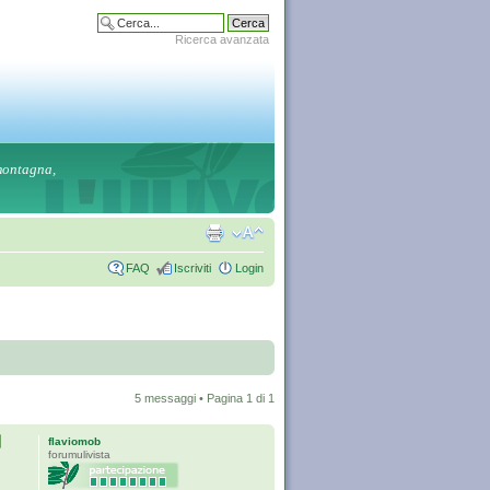
Ricerca avanzata
 montagna,
FAQ
Iscriviti
Login
5 messaggi • Pagina
1
di
1
flaviomob
forumulivista