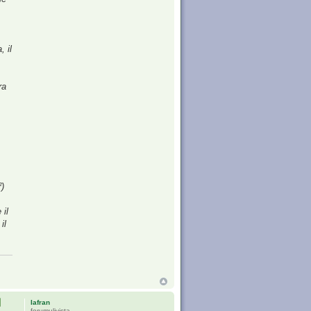
, il
ra
²)
 il
il
Iafran
forumulivista