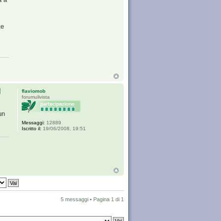
te
flaviomob
forumulivista
un
Messaggi:
12889
Iscritto il:
19/06/2008, 19:51
5 messaggi • Pagina
1
di
1