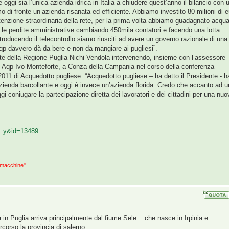
oggi sia l’unica azienda idrica in Italia a chiudere quest’anno il bilancio con 
amo di fronte un’azienda risanata ed efficiente. Abbiamo investito 80 milioni di 
enzione straordinaria della rete, per la prima volta abbiamo guadagnato acqu
 le perdite amministrative cambiando 450mila contatori e facendo una lotta
troducendo il telecontrollo siamo riusciti ad avere un governo razionale di una
qp davvero dà da bere e non da mangiare ai pugliesi”.
nte della Regione Puglia Nichi Vendola intervenendo, insieme con l’assessore
i Aqp Ivo Monteforte, a Conza della Campania nel corso della conferenza
2011 di Acquedotto pugliese. “Acquedotto pugliese – ha detto il Presidente - h
’azienda barcollante e oggi è invece un’azienda florida. Credo che accanto ad 
i coniugare la partecipazione diretta dei lavoratori e dei cittadini per una nuo
.. y&id=13489
 macchine".
 in Puglia arriva principalmente dal fiume Sele....che nasce in Irpinia e
rcorso la provincia di salerno.