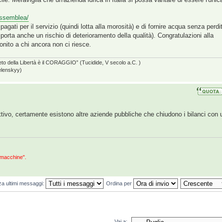
 assemblea/
gati per il servizio (quindi lotta alla morosità) e di fornire acqua senza perdi
porta anche un rischio di deterioramento della qualità). Congratulazioni alla
onito a chi ancora non ci riesce.
eto della Libertà è il CORAGGIO” (Tucidide, V secolo a.C. )
elenskyy)
l'attivo, certamente esistono altre aziende pubbliche che chiudono i bilanci con 
 macchine".
za ultimi messaggi:
Ordina per
Vai a: