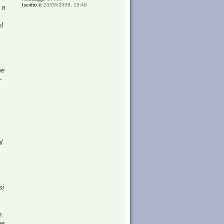
Iscritto il:
23/05/2008, 15:46
 a
o!
me
-
l
.
si
o.
me