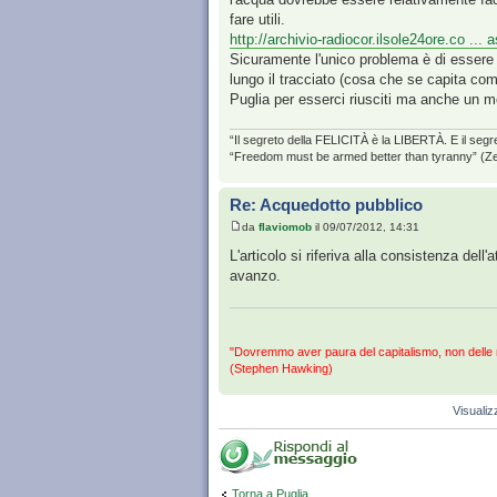
fare utili.
http://archivio-radiocor.ilsole24ore.co ...
Sicuramente l'unico problema è di essere pa
lungo il tracciato (cosa che se capita com
Puglia per esserci riusciti ma anche un m
“Il segreto della FELICITÀ è la LIBERTÀ. E il segr
“Freedom must be armed better than tyranny” (Z
Re: Acquedotto pubblico
da
flaviomob
il 09/07/2012, 14:31
L'articolo si riferiva alla consistenza del
avanzo.
"Dovremmo aver paura del capitalismo, non delle
(Stephen Hawking)
Visualiz
Torna a Puglia