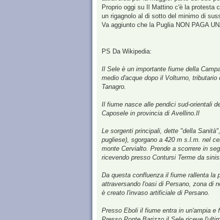
Proprio oggi su Il Mattino c'è la protesta 
un rigagnolo al di sotto del minimo di sussi
Va aggiunto che la Puglia NON PAGA UNA 
PS Da Wikipedia:
Il Sele è un importante fiume della Campa
medio d'acque dopo il Volturno, tributario 
Tanagro.
Il fiume nasce alle pendici sud-orientali 
Caposele in provincia di Avellino.Il
Le sorgenti principali, dette "della Sanità
pugliese), sgorgano a 420 m s.l.m. nel cen
monte Cervialto. Prende a scorrere in seg
ricevendo presso Contursi Terme da sinistr
Da questa confluenza il fiume rallenta l
attraversando l'oasi di Persano, zona di no
è creato l'invaso artificiale di Persano.
Presso Eboli il fiume entra in un'ampia e 
Presso Ponte Barizzo il Sele riceve l'ulti