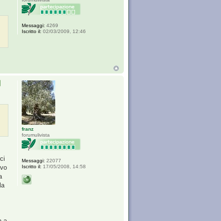
Messaggi:
4269
Iscritto il:
02/03/2009, 12:46
franz
forumulivista
ci
Messaggi:
22077
Iscritto il:
17/05/2008, 14:58
evo
a
la
a a