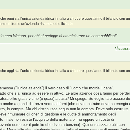
he oggi sia l’unica azienda idrica in Italia a chiudere quest’anno il bilancio con un
viamo di fronte un’azienda risanata ed efficiente.
o caro Watson, per chi si prefigge di amministrare un bene pubblico!"
he oggi sia l’unica azienda idrica in Italia a chiudere quest’anno il bilancio con un
remessa ("l'unica azienda") il vero caso di "uomo che morde il cane".
tto che sia l'unica ad essere in attivo. Le altre aziende cosa fanno per perder
natura offre gratis vicino (o quasi) a casa? Mi spiego. Se voglio fare acciaio d
lo anche a grandi distanza verso altiforni (che devo costruire dove ho energia 
erro, lo compra. Ma chi distribuisce acqua non la compra. Deve solo costruire 
eve rimunerare gli oneri di gestione e le quote di ammortamento degli
tto finale non esiste l'acquisto della materia prima oppure un costo di
vante come per il petrolio che diventa benzina). Quindi realizzare utili con
le. Meraviglia che un'azienda idrica in Italia si possa vantare di essere l'unic