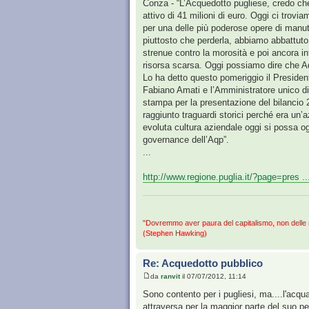
Conza - “L’Acquedotto pugliese, credo che 
attivo di 41 milioni di euro. Oggi ci trovi
per una delle più poderose opere di manut
piuttosto che perderla, abbiamo abbattuto
strenue contro la morosità e poi ancora in
risorsa scarsa. Oggi possiamo dire che A
Lo ha detto questo pomeriggio il Preside
Fabiano Amati e l’Amministratore unico d
stampa per la presentazione del bilancio 
raggiunto traguardi storici perché era un
evoluta cultura aziendale oggi si possa ogg
governance dell’Aqp”.
...
http://www.regione.puglia.it/?page=pres .
"Dovremmo aver paura del capitalismo, non delle
(Stephen Hawking)
Re: Acquedotto pubblico
da
ranvit
il 07/07/2012, 11:14
Sono contento per i pugliesi, ma....l'acqua
attraversa per la maggior parte del suo pe