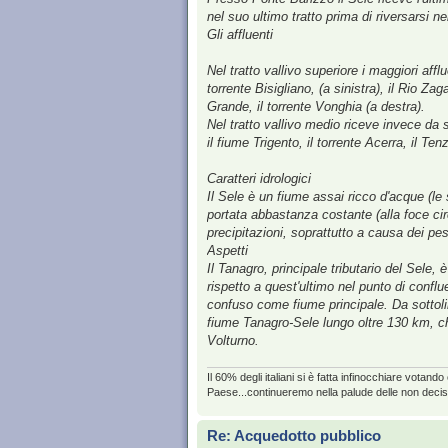
nel suo ultimo tratto prima di riversarsi n
Gli affluenti
Nel tratto vallivo superiore i maggiori affl
torrente Bisigliano, (a sinistra), il Rio Za
Grande, il torrente Vonghia (a destra).
Nel tratto vallivo medio riceve invece da 
il fiume Trigento, il torrente Acerra, il T
Caratteri idrologici
Il Sele è un fiume assai ricco d'acque (le
portata abbastanza costante (alla foce cir
precipitazioni, soprattutto a causa dei pe
Aspetti
Il Tanagro, principale tributario del Sele
rispetto a quest'ultimo nel punto di confl
confuso come fiume principale. Da sottolin
fiume Tanagro-Sele lungo oltre 130 km, c
Volturno.
Il 60% degli italiani si è fatta infinocchiare vota
Paese...continueremo nella palude delle non decision
Re: Acquedotto pubblico