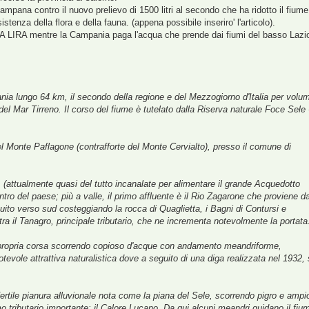
campana contro il nuovo prelievo di 1500 litri al secondo che ha ridotto il fiume
stenza della flora e della fauna. (appena possibile inseriro' l'articolo).
LIRA mentre la Campania paga l'acqua che prende dai fiumi del basso Lazi
nia lungo 64 km, il secondo della regione e del Mezzogiorno d'Italia per volu
del Mar Tirreno. Il corso del fiume è tutelato dalla Riserva naturale Foce Sele 
del Monte Paflagone (contrafforte del Monte Cervialto), presso il comune di
", (attualmente quasi del tutto incanalate per alimentare il grande Acquedotto
tro del paese; più a valle, il primo affluente è il Rio Zagarone che proviene da
uito verso sud costeggiando la rocca di Quaglietta, i Bagni di Contursi e
a il Tanagro, principale tributario, che ne incrementa notevolmente la portata
a propria corsa scorrendo copioso d'acque con andamento meandriforme,
tevole attrattiva naturalistica dove a seguito di una diga realizzata nel 1932, 
fertile pianura alluvionale nota come la piana del Sele, scorrendo pigro e ampi
mo tributario importante: il Calore Lucano. Da qui alcuni meandri guidano il fiu