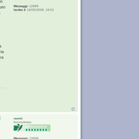
un
Messaggi:
12889
euro
Iscritto il:
19/06/2008, 19:51
a
a
una
va
ranvit
forumulivista
Messaggi:
10669