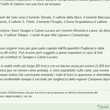
el Golfo di Salerno con una foce ad estuario.
uenti del Sele sono il torrente Temete, il vallone della Noce, il torrente Mezzana
garone, il vallone S. Paolo, il torrente Piceglia, il fiume Acquabianca il vallone
sinistra i fiumi Tanagro e Calore Lucano ed i torrenti Alimenta e Lama; da dest
enza, il vallone Telegro, i canali Acque Alte Lignara e Campolungo.
 sue sorgenti sono per gran parte captate dall'Acquedotto Pugliese) e dalla
ca 69 m3/s). Può essere però soggetto a piene importanti in caso di forti
sati contributi di Tanagro e Calore Lucano.
, è in realtà molto più lungo (92 km) e con un bacino assai più esteso (1.835 km
uenza (pur se minore come portata), e visto soprattutto sulle carte, può essere
eare inoltre che sommando entrambi i tratti di fiumi in questione si otterrebbe
he risulterebbe dunque il secondo per lunghezza della regione Campania dopo 
ndo contro il Referendum che pur tra errori vari proponeva un deciso rinnovamento del
i, degli intrallazzi, etc etc.