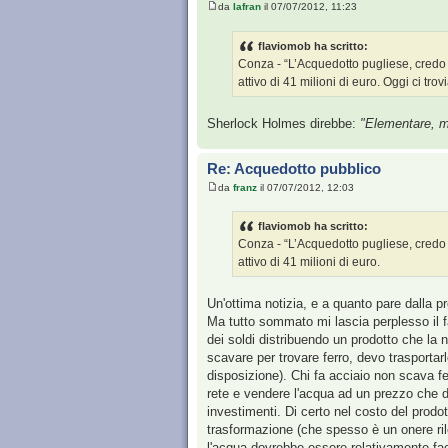
da
Iafran
il 07/07/2012, 11:23
flaviomob ha scritto:
Conza - “L’Acquedotto pugliese, credo c
attivo di 41 milioni di euro. Oggi ci tro
Sherlock Holmes direbbe:
"Elementare, mi
Re: Acquedotto pubblico
da
franz
il 07/07/2012, 12:03
flaviomob ha scritto:
Conza - “L’Acquedotto pugliese, credo c
attivo di 41 milioni di euro.
Un'ottima notizia, e a quanto pare dalla p
Ma tutto sommato mi lascia perplesso il fa
dei soldi distribuendo un prodotto che la 
scavare per trovare ferro, devo trasportar
disposizione). Chi fa acciaio non scava f
rete e vendere l'acqua ad un prezzo che d
investimenti. Di certo nel costo del prodo
trasformazione (che spesso è un onere rile
l'acqua dovrebbe essere relativamente faci