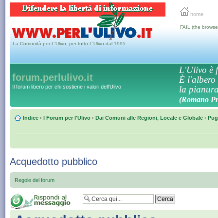
home
FAIL (the browse
La Comunità per L'Ulivo, per tutto L'Ulivo dal 1995
L'Ulivo è f
forum.perlulivo.it
È l'albero
Il forum libero per chi sostiene i valori dell'Ulivo
la pianura,
(Romano Pro
Indice
‹
I Forum per l'Ulivo
‹
Dai Comuni alle Regioni, Locale e Globale
‹
Pug
Acquedotto pubblico
Regole del forum