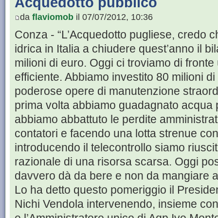
Acquedotto pubblico
da
flaviomob
il 07/07/2012, 10:36
Conza - “L’Acquedotto pugliese, credo ch
idrica in Italia a chiudere quest’anno il bi
milioni di euro. Oggi ci troviamo di front
efficiente. Abbiamo investito 80 milioni d
poderose opere di manutenzione straordin
prima volta abbiamo guadagnato acqua pi
abbiamo abbattuto le perdite amministr
contatori e facendo una lotta strenue con
introducendo il telecontrollo siamo riusc
razionale di una risorsa scarsa. Oggi p
davvero dà da bere e non da mangiare ai
Lo ha detto questo pomeriggio il Preside
Nichi Vendola intervenendo, insieme con