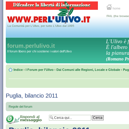
home
FAIL (the browse
La Comunità per L'Ulivo, per tutto L'Ulivo dal 1995
L'Ulivo è f
forum.perlulivo.it
È l'albero
Il forum libero per chi sostiene i valori dell'Ulivo
la pianura,
(Romano Pro
Indice
‹
I Forum per l'Ulivo
‹
Dai Comuni alle Regioni, Locale e Globale
‹
Pug
Puglia, bilancio 2011
Regole del forum