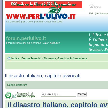
home
FAIL (the browse
La Comunità per L'Ulivo, per tutto L'Ulivo dal 1995
L'Ulivo è f
forum.perlulivo.it
È l'albero
Il forum libero per chi sostiene i valori dell'Ulivo
la pianura,
(Romano Pro
Indice
‹
Forum Tematici
‹
Sicurezza, Giustizia, Informazione
Il disastro italiano, capitolo avvocati
Regole del forum
Il disastro italiano, capitolo a