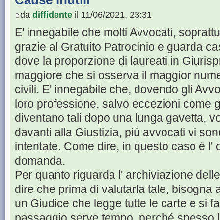
Cause inutili
da
diffidente
il 11/06/2021, 23:31
E' innegabile che molti Avvocati, sopratt
grazie al Gratuito Patrocinio e guarda ca
dove la proporzione di laureati in Giurisp
maggiore che si osserva il maggior numer
civili. E' innegabile che, dovendo gli Avv
loro professione, salvo eccezioni come g
diventano tali dopo una lunga gavetta, vo
davanti alla Giustizia, più avvocati vi s
intentate. Come dire, in questo caso è l' 
domanda.
Per quanto riguarda l' archiviazione del
dire che prima di valutarla tale, bisogna 
un Giudice che legge tutte le carte e si 
passaggio serve tempo, perché spesso 