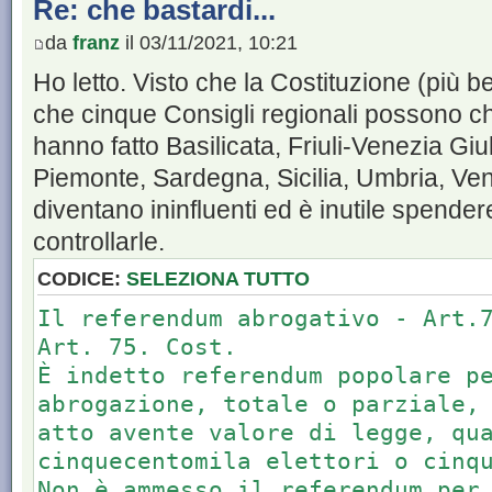
Re: che bastardi...
da
franz
il 03/11/2021, 10:21
Ho letto. Visto che la Costituzione (più b
che cinque Consigli regionali possono ch
hanno fatto Basilicata, Friuli-Venezia Giu
Piemonte, Sardegna, Sicilia, Umbria, Ven
diventano ininfluenti ed è inutile spendere
controllarle.
CODICE:
SELEZIONA TUTTO
Il referendum abrogativo - Art.
Art. 75. Cost.
È indetto referendum popolare p
abrogazione, totale o parziale,
atto avente valore di legge, qu
cinquecentomila elettori o cinq
Non è ammesso il referendum per