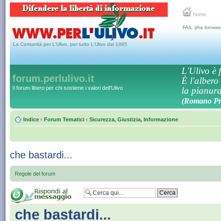
home
FAIL (the browse
La Comunità per L'Ulivo, per tutto L'Ulivo dal 1995
L'Ulivo è f
forum.perlulivo.it
È l'albero
Il forum libero per chi sostiene i valori dell'Ulivo
la pianura,
(Romano Pro
Indice
‹
Forum Tematici
‹
Sicurezza, Giustizia, Informazione
che bastardi...
Regole del forum
che bastardi...