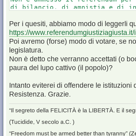
di bilancio, di amnistia e di i
autorizzazione a ratificare tra
Hanno diritto di partecipare al
Per i quesiti, abbiamo modo di leggerli qui
cittadini chiamati ad eleggere 
https://www.referendumgiustiziagiusta.it/i
deputati.
Poi avremo (forse) modo di votare, se no
La proposta soggetta a referend
legislatura.
partecipato alla votazione la m
Non è detto che verranno accettati (o boc
aventi diritto, e se è raggiunt
paura del lupo cattivo (il popolo)?
voti validamente espressi.
La legge determina le modalità 
Intanto eviterei di offendere le istituzioni
referendum.
Resistenza. Grazie.
“Il segreto della FELICITÀ è la LIBERTÀ. E il se
(Tucidide, V secolo a.C. )
“Freedom must be armed better than tyranny” (Z