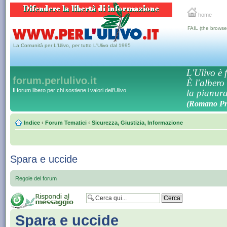
home
FAIL (the browse
La Comunità per L'Ulivo, per tutto L'Ulivo dal 1995
L'Ulivo è f
forum.perlulivo.it
È l'albero
Il forum libero per chi sostiene i valori dell'Ulivo
la pianura,
(Romano Pro
Indice
‹
Forum Tematici
‹
Sicurezza, Giustizia, Informazione
Spara e uccide
Regole del forum
Spara e uccide