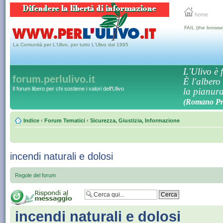
home
FAIL (the browse
La Comunità per L'Ulivo, per tutto L'Ulivo dal 1995
L'Ulivo è f
forum.perlulivo.it
È l'albero
Il forum libero per chi sostiene i valori dell'Ulivo
la pianura,
(Romano Pro
Indice
‹
Forum Tematici
‹
Sicurezza, Giustizia, Informazione
incendi naturali e dolosi
Regole del forum
incendi naturali e dolosi