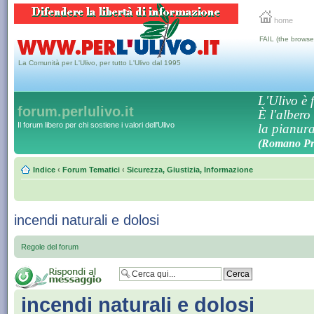
home
FAIL (the browse
La Comunità per L'Ulivo, per tutto L'Ulivo dal 1995
L'Ulivo è f
forum.perlulivo.it
È l'albero
Il forum libero per chi sostiene i valori dell'Ulivo
la pianura,
(Romano Pro
Indice
‹
Forum Tematici
‹
Sicurezza, Giustizia, Informazione
incendi naturali e dolosi
Regole del forum
incendi naturali e dolosi