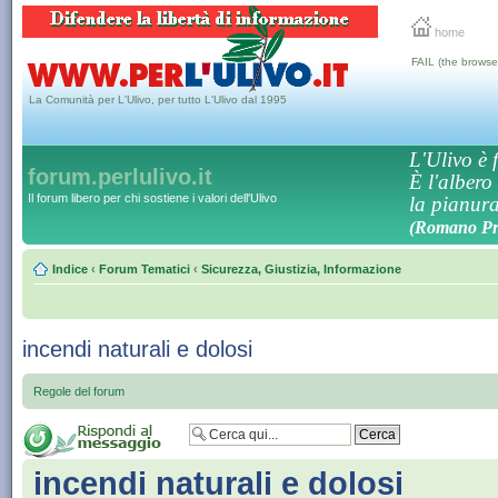
home
FAIL (the browse
La Comunità per L'Ulivo, per tutto L'Ulivo dal 1995
L'Ulivo è f
forum.perlulivo.it
È l'albero
Il forum libero per chi sostiene i valori dell'Ulivo
la pianura,
(Romano Pro
Indice
‹
Forum Tematici
‹
Sicurezza, Giustizia, Informazione
incendi naturali e dolosi
Regole del forum
incendi naturali e dolosi