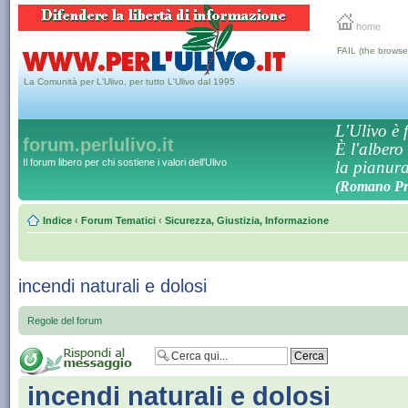
home
FAIL (the browse
La Comunità per L'Ulivo, per tutto L'Ulivo dal 1995
L'Ulivo è f
forum.perlulivo.it
È l'albero
Il forum libero per chi sostiene i valori dell'Ulivo
la pianura,
(Romano Pro
Indice
‹
Forum Tematici
‹
Sicurezza, Giustizia, Informazione
incendi naturali e dolosi
Regole del forum
incendi naturali e dolosi