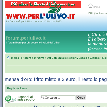
home
FAIL (the browse
La Comunità per L'Ulivo, per tutto L'Ulivo dal 1995
L'Ulivo è f
forum.perlulivo.it
È l'albero
Il forum libero per chi sostiene i valori dell'Ulivo
la pianura,
(Romano Pro
Indice
‹
I Forum per l'Ulivo
‹
Dai Comuni alle Regioni, Locale e Globale
‹
Sici
mensa d’oro: fritto misto a 3 euro, il resto lo pa
Regole del forum