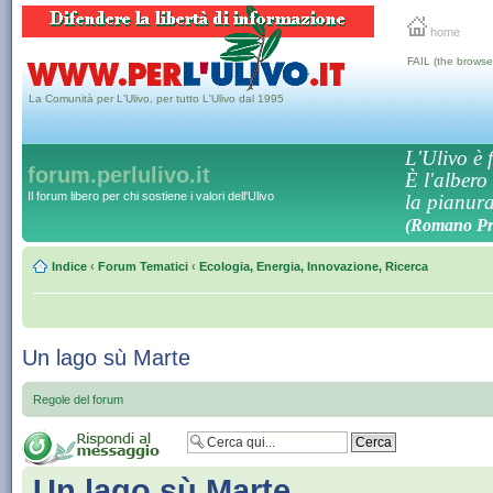
home
FAIL (the browse
La Comunità per L'Ulivo, per tutto L'Ulivo dal 1995
L'Ulivo è f
forum.perlulivo.it
È l'albero
Il forum libero per chi sostiene i valori dell'Ulivo
la pianura,
(Romano Pro
Indice
‹
Forum Tematici
‹
Ecologia, Energia, Innovazione, Ricerca
Un lago sù Marte
Regole del forum
Un lago sù Marte