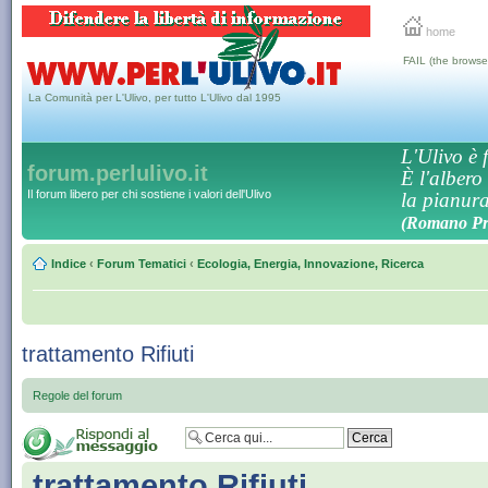
home
FAIL (the browse
La Comunità per L'Ulivo, per tutto L'Ulivo dal 1995
L'Ulivo è f
forum.perlulivo.it
È l'albero
Il forum libero per chi sostiene i valori dell'Ulivo
la pianura,
(Romano Pro
Indice
‹
Forum Tematici
‹
Ecologia, Energia, Innovazione, Ricerca
trattamento Rifiuti
Regole del forum
trattamento Rifiuti