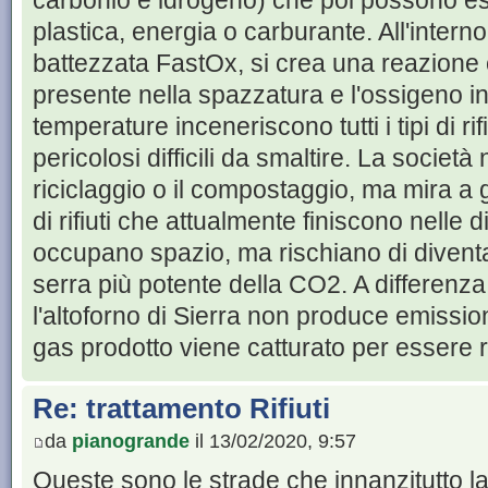
carbonio e idrogeno) che poi possono ess
plastica, energia o carburante. All'interno
battezzata FastOx, si crea una reazione c
presente nella spazzatura e l'ossigeno ini
temperature inceneriscono tutti i tipi di rif
pericolosi difficili da smaltire. La società 
riciclaggio o il compostaggio, ma mira a ge
di rifiuti che attualmente finiscono nelle
occupano spazio, ma rischiano di divent
serra più potente della CO2. A differenza 
l'altoforno di Sierra non produce emission
gas prodotto viene catturato per essere ri
Re: trattamento Rifiuti
da
pianogrande
il 13/02/2020, 9:57
Queste sono le strade che innanzitutto la