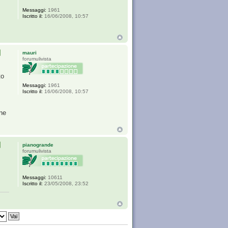
Messaggi:
1961
Iscritto il:
16/06/2008, 10:57
mauri
forumulivista
to
Messaggi:
1961
Iscritto il:
16/06/2008, 10:57
one
pianogrande
forumulivista
Messaggi:
10611
Iscritto il:
23/05/2008, 23:52