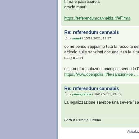
firma e passaparola
grazie mauri
https://referendumcannabis.it/#Firma
Re: referendum cannabis
da
mauri
il 15/12/2021, 13:37
come penso sappiamo tutti la raccolta del
articolo sulle sanzioni che analizza la sit
ciao mauri
esistono tre soluzioni principali secondo
https://www.openpolis.it/le-sanzioni-pe ...
Re: referendum cannabis
da
pianogrande
il 16/12/2021, 21:32
La legalizzazione sarebbe una severa "san
Fotti il sistema. Studia.
Visualiz