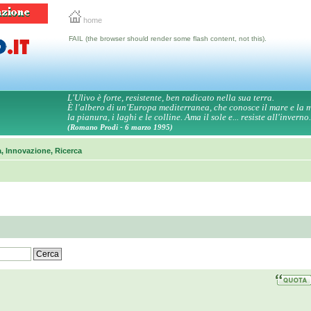
home
FAIL (the browser should render some flash content, not this).
L'Ulivo è forte, resistente, ben radicato nella sua terra.
È l'albero di un'Europa mediterranea, che conosce il mare e la
la pianura, i laghi e le colline. Ama il sole e... resiste all'inverno.
(Romano Prodi - 6 marzo 1995)
a, Innovazione, Ricerca