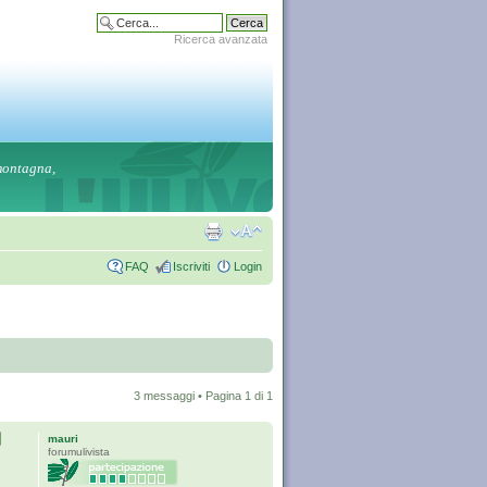
Ricerca avanzata
 montagna,
FAQ
Iscriviti
Login
3 messaggi • Pagina
1
di
1
mauri
forumulivista