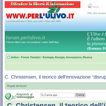
home
FAIL (the browse
La Comunità per L'Ulivo, per tutto L'Ulivo dal 1995
L'Ulivo è f
forum.perlulivo.it
È l'albero
Il forum libero per chi sostiene i valori dell'Ulivo
la pianura,
(Romano Pro
Indice
‹
Forum Tematici
‹
Ecologia, Energia, Innovazione, Ricerca
C. Christensen, il teorico dell’innovazione “disrup
Regole del forum
C. Christensen, il teorico dell