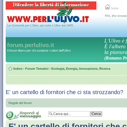
home
FAIL (the browse
La Comunità per L'Ulivo, per tutto L'Ulivo dal 1995
L'Ulivo è f
forum.perlulivo.it
È l'albero
Il forum libero per chi sostiene i valori dell'Ulivo
la pianura,
(Romano Pro
Indice
‹
Forum Tematici
‹
Ecologia, Energia, Innovazione, Ricerca
E' un cartello di fornitori che ci sta strozzando?
Regole del forum
E' un cartello di fornitori che c