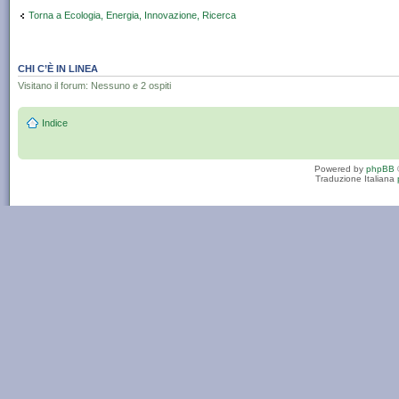
Torna a Ecologia, Energia, Innovazione, Ricerca
CHI C’È IN LINEA
Visitano il forum: Nessuno e 2 ospiti
Indice
Powered by
phpBB
Traduzione Italiana