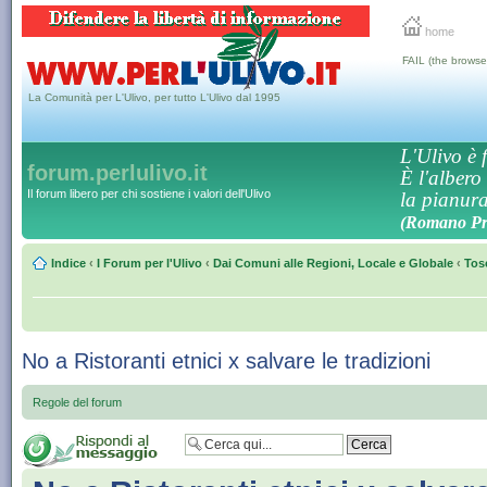
home
FAIL (the browse
La Comunità per L'Ulivo, per tutto L'Ulivo dal 1995
L'Ulivo è f
forum.perlulivo.it
È l'albero
Il forum libero per chi sostiene i valori dell'Ulivo
la pianura,
(Romano Pro
Indice
‹
I Forum per l'Ulivo
‹
Dai Comuni alle Regioni, Locale e Globale
‹
Tos
No a Ristoranti etnici x salvare le tradizioni
Regole del forum