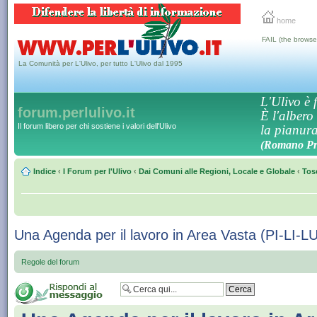
home
FAIL (the browse
La Comunità per L'Ulivo, per tutto L'Ulivo dal 1995
L'Ulivo è f
forum.perlulivo.it
È l'albero
Il forum libero per chi sostiene i valori dell'Ulivo
la pianura,
(Romano Pro
Indice
‹
I Forum per l'Ulivo
‹
Dai Comuni alle Regioni, Locale e Globale
‹
Tos
Una Agenda per il lavoro in Area Vasta (PI-LI-L
Regole del forum