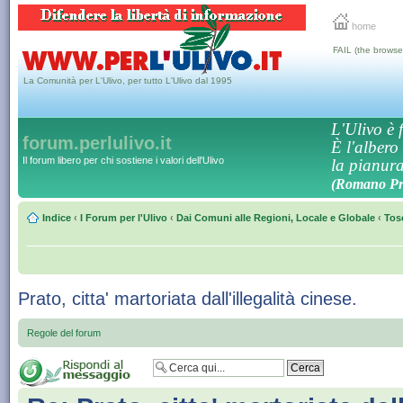
home
FAIL (the browse
La Comunità per L'Ulivo, per tutto L'Ulivo dal 1995
L'Ulivo è f
forum.perlulivo.it
È l'albero
Il forum libero per chi sostiene i valori dell'Ulivo
la pianura,
(Romano Pro
Indice
‹
I Forum per l'Ulivo
‹
Dai Comuni alle Regioni, Locale e Globale
‹
Tos
Prato, citta' martoriata dall'illegalità cinese.
Regole del forum