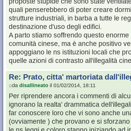
proposte stupide che sono state ventilate 
quali penserebbero di poter creare dormitor
strutture industriali, in barba a tutte le re
destinazione d'uso degli edifici.
A parto stiamo soffrendo questo enorme
comunità cinese, ma è anche positivo vede
appoggiano le ns istituzioni locali che pr
quelle azioni di contrasto all'illegalità cin
Re: Prato, citta' martoriata dall'ill
da
disallineato
il 01/02/2014, 18:11
Per riprendere ancora i commenti di alcuni
ignorano la realta' drammatica dell'illegal
far conoscere loro che vi sono anche una
(ovviamente ) che provano e si sforzano d
le ns leggi e coloro stanno iniziando ad in