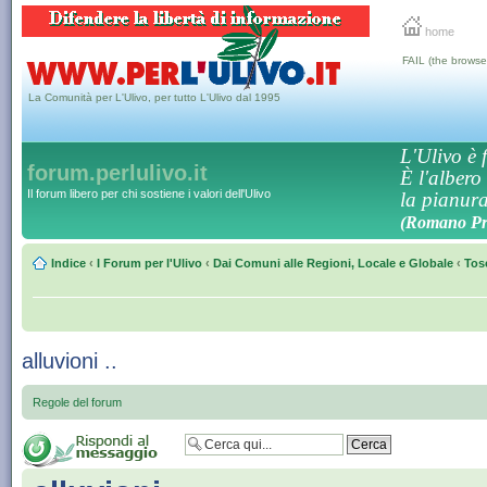
home
FAIL (the browse
La Comunità per L'Ulivo, per tutto L'Ulivo dal 1995
L'Ulivo è f
forum.perlulivo.it
È l'albero
Il forum libero per chi sostiene i valori dell'Ulivo
la pianura,
(Romano Pro
Indice
‹
I Forum per l'Ulivo
‹
Dai Comuni alle Regioni, Locale e Globale
‹
Tos
alluvioni ..
Regole del forum