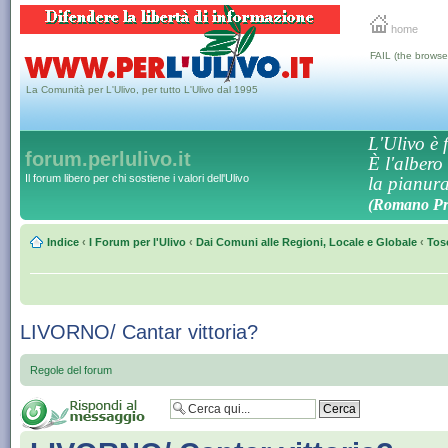
home
FAIL (the browse
La Comunità per L'Ulivo, per tutto L'Ulivo dal 1995
L'Ulivo è f
forum.perlulivo.it
È l'albero
Il forum libero per chi sostiene i valori dell'Ulivo
la pianura,
(Romano Pro
Indice
‹
I Forum per l'Ulivo
‹
Dai Comuni alle Regioni, Locale e Globale
‹
Tos
LIVORNO/ Cantar vittoria?
Regole del forum