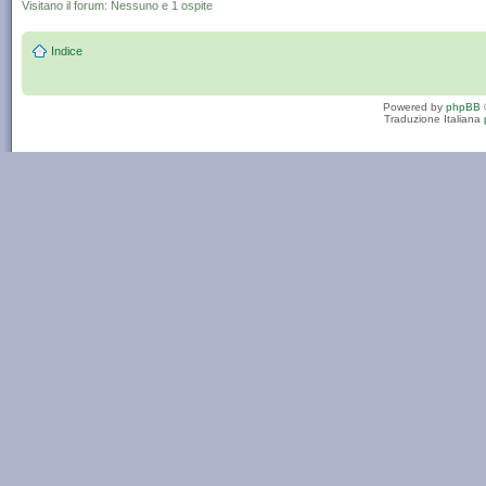
Visitano il forum: Nessuno e 1 ospite
Indice
Powered by
phpBB
Traduzione Italiana