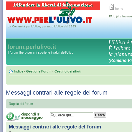
home
FAIL (the browse
La Comunità per L'Ulivo, per tutto L'Ulivo dal 1995
L'Ulivo è f
forum.perlulivo.it
È l'albero
Il forum libero per chi sostiene i valori dell'Ulivo
la pianura,
(Romano Pro
Indice
‹
Gestione Forum
‹
Cestino dei rifiuti
Messaggi contrari alle regole del forum
Regole del forum
Messaggi contrari alle regole del forum