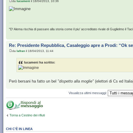
da
lucameni
il 18/04/2013, 10:36
"D' Alema rischia di passare alla storia come il piu' accreditato rivale di Guglielmo il Tac
Re: Presidente Repubblica, Casaleggio apre a Prodi: “Ok se
da
Iafran
il 18/04/2013, 11:44
lucameni ha scritto:
Però bersani ha fatto un bel
"dispetto alla moglie"
(elettori di Cs ed Italia
Visualizza ultimi messaggi:
Torna a Cestino dei rifiuti
CHI C’È IN LINEA