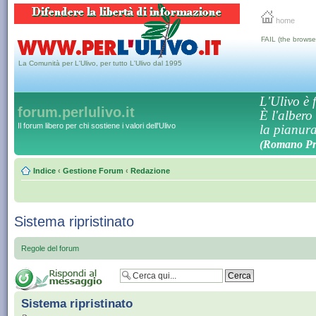
home
FAIL (the browse
La Comunità per L'Ulivo, per tutto L'Ulivo dal 1995
L'Ulivo è f
forum.perlulivo.it
È l'albero
Il forum libero per chi sostiene i valori dell'Ulivo
la pianura,
(Romano Pro
Indice
‹
Gestione Forum
‹
Redazione
Sistema ripristinato
Regole del forum
Sistema ripristinato